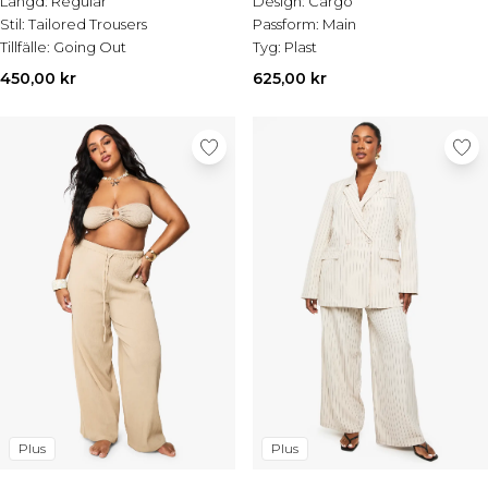
Längd:
Regular
Design:
Cargo
REA-jackor
Stil:
Tailored Trousers
Passform:
Main
REA-skjortor
Tillfälle:
Going Out
Tyg:
Plast
REA-kostymer
REA-stickat
450,00 kr
625,00 kr
REA-shorts
REA-skor
REA-accessoarer
Plus
Plus