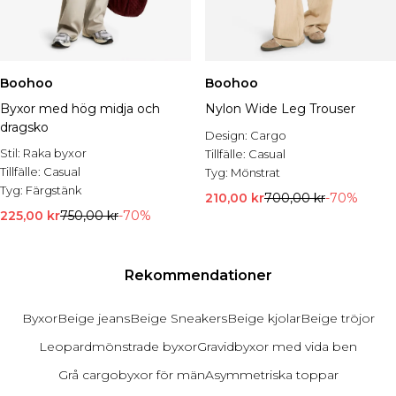
Boohoo
Boohoo
Byxor med hög midja och
Nylon Wide Leg Trouser
dragsko
Design:
Cargo
Stil:
Raka byxor
Tillfälle:
Casual
Tillfälle:
Casual
Tyg:
Mönstrat
Tyg:
Färgstänk
210,00 kr
700,00 kr
-70%
225,00 kr
750,00 kr
-70%
Rekommendationer
Byxor
Beige jeans
Beige Sneakers
Beige kjolar
Beige tröjor
Leopardmönstrade byxor
Gravidbyxor med vida ben
Grå cargobyxor för män
Asymmetriska toppar