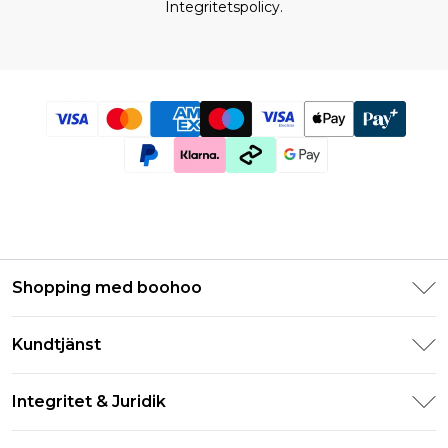
Integritetspolicy.
Shopping med boohoo
Klarna
Kundtjänst
Studentrabatt - Student Beans
Returnera din beställning
Studentrabatt - UNiDAYS
Integritet & Juridik
Vanliga frågor
Boohoo-appen
Integritetspolicy