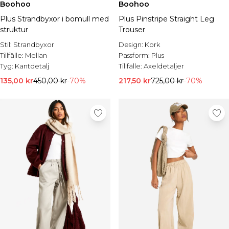
Boohoo
Boohoo
Plus Strandbyxor i bomull med
Plus Pinstripe Straight Leg
struktur
Trouser
Stil:
Strandbyxor
Design:
Kork
Tillfälle:
Mellan
Passform:
Plus
Tyg:
Kantdetalj
Tillfälle:
Axeldetaljer
135,00 kr
450,00 kr
-70%
217,50 kr
725,00 kr
-70%