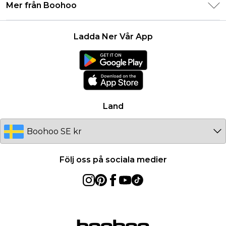
Leveransinformation
Mer från Boohoo
Storleksguide
Allmänna villkor
Returnerar information
Karriärer på Boohoo
Om cookies
Kontakta oss
Ladda Ner Vår App
Modernt slaveri uttalande
Användarvillkor
Produkt
Land
Följ oss på sociala medier