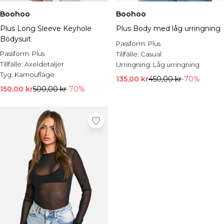
Boohoo
Boohoo
Plus Long Sleeve Keyhole
Plus Body med låg urringning
Bodysuit
Passform:
Plus
Passform:
Plus
Tillfälle:
Casual
Tillfälle:
Axeldetaljer
Urringning:
Låg urringning
Tyg:
Kamouflage
135,00 kr
450,00 kr
-70%
150,00 kr
500,00 kr
-70%