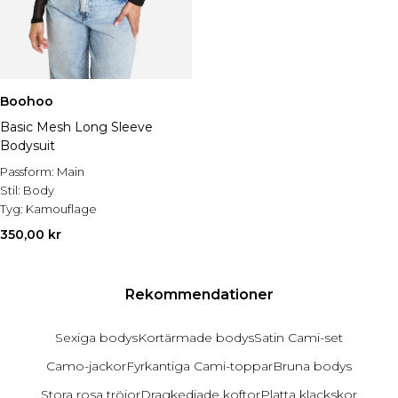
Boohoo
Basic Mesh Long Sleeve
Bodysuit
Passform:
Main
Stil:
Body
Tyg:
Kamouflage
350,00 kr
Rekommendationer
Sexiga bodys
Kortärmade bodys
Satin Cami-set
Camo-jackor
Fyrkantiga Cami-toppar
Bruna bodys
Stora rosa tröjor
Dragkedjade koftor
Platta klackskor