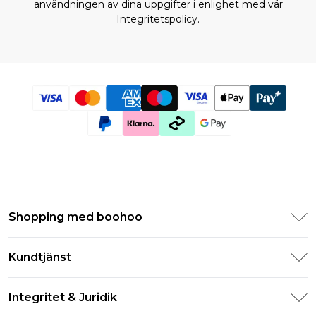
användningen av dina uppgifter i enlighet med vår
Integritetspolicy.
Shopping med boohoo
Klarna
Kundtjänst
Studentrabatt - Student Beans
Returnera din beställning
Studentrabatt - UNiDAYS
Integritet & Juridik
Vanliga frågor
Boohoo-appen