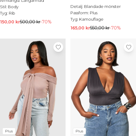
Ärmlängd:
Långärmad
REA-jackor
Detalj:
Blandade mönster
Stil:
Body
REA-skjortor
Passform:
Plus
Tyg:
Rib
REA-kostymer
Tyg:
Kamouflage
REA-stickat
150,00 kr
500,00 kr
-70%
REA-shorts
165,00 kr
550,00 kr
-70%
REA-skor
REA-accessoarer
Plus
Plus