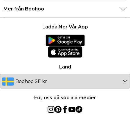
Integritetspolicy
Leveransinformation
Mer från Boohoo
Storleksguide
Allmänna villkor
Returnerar information
Karriärer på Boohoo
Om cookies
Kontakta oss
Ladda Ner Vår App
Modernt slaveri uttalande
Användarvillkor
Produkt
Land
Följ oss på sociala medier