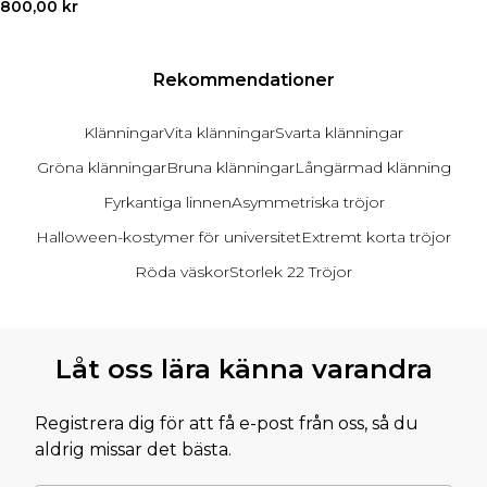
Sneakers & hi-tops
800,00 kr
Sandaler & flipflops
Boots
Finskor
Rekommendationer
Herraccessoarer
Klänningar
Vita klänningar
Svarta klänningar
Väskor & plånböcker
Solglasögon
Gröna klänningar
Bruna klänningar
Långärmad klänning
Hattar, handskar & halsdukar
Fyrkantiga linnen
Asymmetriska tröjor
Skärp
Strumpor
Halloween-kostymer för universitet
Extremt korta tröjor
Underkläder
Röda väskor
Storlek 22 Tröjor
Visa alla accessoarer
Rea – Herr
Tillbaka till huvudinnehållet
Handla hela herrrean
Låt oss lära känna varandra
REA-toppar
REA-jeans
REA-byxor
Registrera dig för att få e-post från oss, så du
REA-träningsset
aldrig missar det bästa.
REA-hoodies