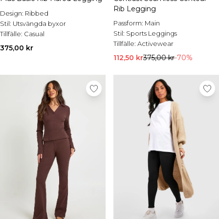
Rib Legging
Design:
Ribbed
Passform:
Main
Stil:
Utsvängda byxor
Stil:
Sports Leggings
Tillfälle:
Casual
Tillfälle:
Activewear
375,00 kr
112,50 kr
375,00 kr
-70%