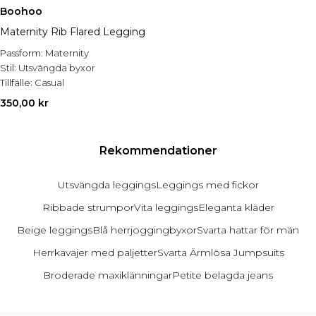
Boohoo
Maternity Rib Flared Legging
Passform:
Maternity
Stil:
Utsvängda byxor
Tillfälle:
Casual
350,00 kr
Rekommendationer
Utsvängda leggings
Leggings med fickor
Ribbade strumpor
Vita leggings
Eleganta kläder
Beige leggings
Blå herrjoggingbyxor
Svarta hattar för män
Herrkavajer med paljetter
Svarta Ärmlösa Jumpsuits
Broderade maxiklänningar
Petite belagda jeans