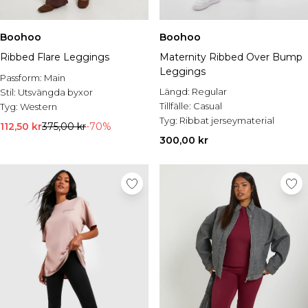
Boohoo
Boohoo
Ribbed Flare Leggings
Maternity Ribbed Over Bump
Leggings
Passform:
Main
Längd:
Regular
Stil:
Utsvängda byxor
Tillfälle:
Casual
Tyg:
Western
Tyg:
Ribbat jerseymaterial
112,50 kr
375,00 kr
-70%
300,00 kr