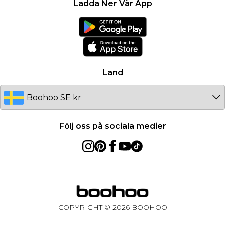
Kontakta oss
Ladda Ner Vår App
Modernt slaveri uttalande
Användarvillkor
Produkt
Land
Följ oss på sociala medier
COPYRIGHT ©
2026
BOOHOO