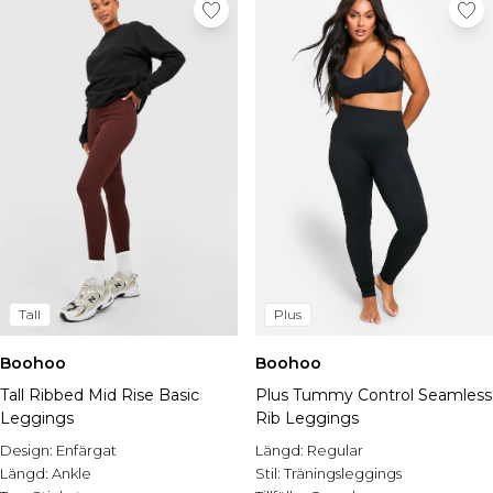
Sneakers & hi-tops
Sandaler & flipflops
Boots
Finskor
Herraccessoarer
Väskor & plånböcker
Solglasögon
Hattar, handskar & halsdukar
Skärp
Strumpor
Underkläder
Visa alla accessoarer
Tall
Plus
Rea – Herr
Handla hela herrrean
Boohoo
Boohoo
REA-toppar
Tall Ribbed Mid Rise Basic
Plus Tummy Control Seamless
REA-jeans
Leggings
Rib Leggings
REA-byxor
REA-träningsset
Design:
Enfärgat
Längd:
Regular
REA-hoodies
Längd:
Ankle
Stil:
Träningsleggings