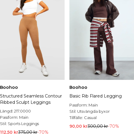
Boohoo
Boohoo
Structured Seamless Contour
Basic Rib Flared Legging
Ribbed Sculpt Leggings
Passform:
Main
Längd:
217.0000
Stil:
Utsvängda byxor
Passform:
Main
Tillfälle:
Casual
Stil:
Sports Leggings
90,00 kr
300,00 kr
-70%
112,50 kr
375,00 kr
-70%