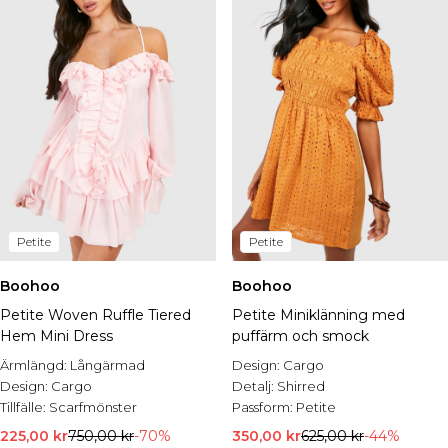
Petite
Petite
Boohoo
Boohoo
Petite Woven Ruffle Tiered
Petite Miniklänning med
Hem Mini Dress
puffärm och smock
Ärmlängd:
Långärmad
Design:
Cargo
Design:
Cargo
Detalj:
Shirred
Tillfälle:
Scarfmönster
Passform:
Petite
225,00 kr
750,00 kr
-70%
350,00 kr
625,00 kr
-44%