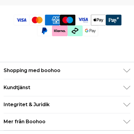
Shopping med boohoo
Klarna
Kundtjänst
Studentrabatt - Student Beans
Returnera din beställning
Studentrabatt - UNiDAYS
Integritet & Juridik
Vanliga frågor
Boohoo-appen
Integritetspolicy
Leveransinformation
Mer från Boohoo
Storleksguide
Allmänna villkor
Returnerar information