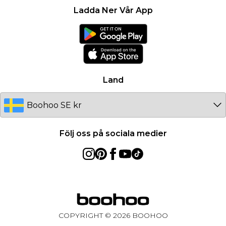
Karriärer på Boohoo
Om cookies
Kontakta oss
Ladda Ner Vår App
Modernt slaveri uttalande
Användarvillkor
Produkt
Land
Följ oss på sociala medier
COPYRIGHT ©
2026
BOOHOO