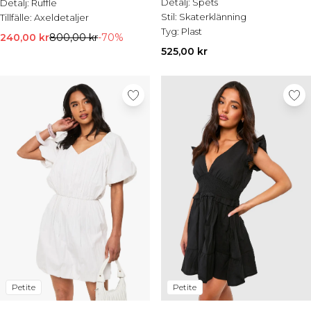
Detalj:
Spets
Detalj:
Ruffle
Stil:
Skaterklänning
Tillfälle:
Axeldetaljer
Tyg:
Plast
240,00 kr
800,00 kr
-70%
525,00 kr
Petite
Petite