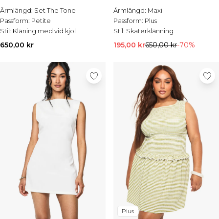
REA-jackor
Ärmlängd:
Set The Tone
Ärmlängd:
Maxi
REA-skjortor
Passform:
Petite
Passform:
Plus
REA-kostymer
Stil:
Kläning med vid kjol
Stil:
Skaterklänning
REA-stickat
REA-shorts
650,00 kr
195,00 kr
650,00 kr
-70%
REA-skor
REA-accessoarer
Plus