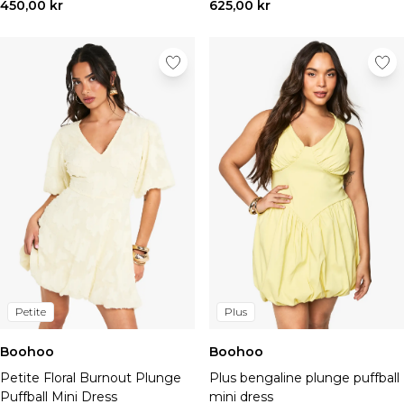
Sneakers & hi-tops
450,00 kr
625,00 kr
Sandaler & flipflops
Boots
Finskor
Herraccessoarer
Väskor & plånböcker
Solglasögon
Hattar, handskar & halsdukar
Skärp
Strumpor
Underkläder
Visa alla accessoarer
Rea – Herr
Handla hela herrrean
REA-toppar
Petite
Plus
REA-jeans
REA-byxor
Boohoo
Boohoo
REA-träningsset
Petite Floral Burnout Plunge
Plus bengaline plunge puffball
REA-hoodies
Puffball Mini Dress
mini dress