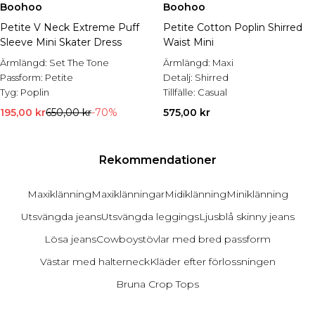
Boohoo
Boohoo
Petite V Neck Extreme Puff
Petite Cotton Poplin Shirred
Sleeve Mini Skater Dress
Waist Mini
Ärmlängd:
Set The Tone
Ärmlängd:
Maxi
Passform:
Petite
Detalj:
Shirred
Tyg:
Poplin
Tillfälle:
Casual
195,00 kr
650,00 kr
-70%
575,00 kr
Rekommendationer
Maxiklänning
Maxiklänningar
Midiklänning
Miniklänning
Utsvängda jeans
Utsvängda leggings
Ljusblå skinny jeans
Lösa jeans
Cowboystövlar med bred passform
Västar med halterneck
Kläder efter förlossningen
Bruna Crop Tops