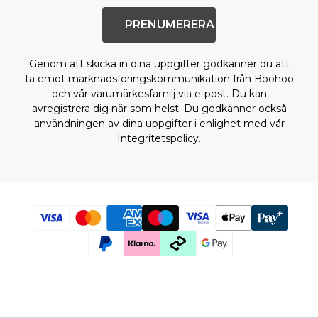
Sneakers & hi-tops
Sandaler & flipflops
PRENUMERERA
Boots
Finskor
Genom att skicka in dina uppgifter godkänner du att
Herraccessoarer
ta emot marknadsföringskommunikation från Boohoo
och vår varumärkesfamilj via e-post. Du kan
Väskor & plånböcker
avregistrera dig när som helst. Du godkänner också
Solglasögon
användningen av dina uppgifter i enlighet med vår
Hattar, handskar & halsdukar
Integritetspolicy.
Skärp
Strumpor
Underkläder
Visa alla accessoarer
Rea – Herr
Handla hela herrrean
REA-toppar
REA-jeans
REA-byxor
REA-träningsset
REA-hoodies