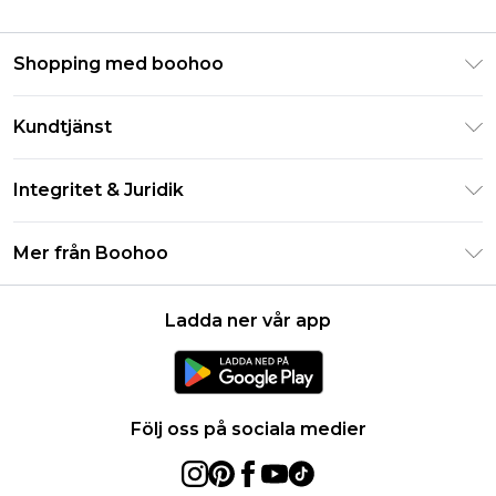
Shopping med boohoo
Klarna
Kundtjänst
Studentrabatt - Student Beans
Returnera din beställning
Studentrabatt - UNiDAYS
Integritet & Juridik
Vanliga frågor
Boohoo-appen
Integritetspolicy
Leveransinformation
Mer från Boohoo
Storleksguide
Allmänna villkor
Returnerar information
Karriärer på Boohoo
Om cookies
Kontakta oss
Ladda ner vår app
Modernt slaveri uttalande
Användarvillkor
Produkt
Följ oss på sociala medier