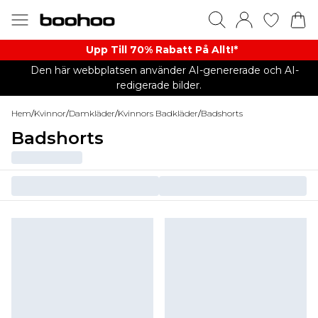
Upp Till 70% Rabatt På Allt!*
Den här webbplatsen använder AI-genererade och AI-
redigerade bilder.
Hem
/
Kvinnor
/
Damkläder
/
Kvinnors Badkläder
/
Badshorts
Badshorts