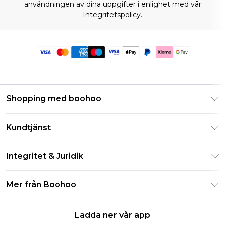
användningen av dina uppgifter i enlighet med vår
Integritetspolicy.
Shopping med boohoo
Klarna
Kundtjänst
Studentrabatt - Student Beans
Returnera din beställning
Studentrabatt - UNiDAYS
Integritet & Juridik
Vanliga frågor
Boohoo-appen
Integritetspolicy
Leveransinformation
Mer från Boohoo
Storleksguide
Allmänna villkor
Returnerar information
Karriärer på Boohoo
Om cookies
Kontakta oss
Ladda ner vår app
Modernt slaveri uttalande