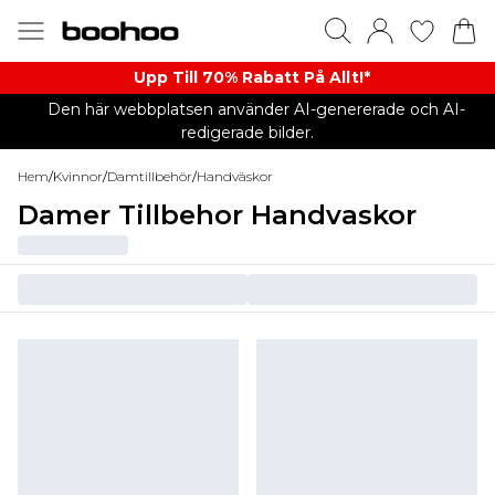
Upp Till 70% Rabatt På Allt!*
Den här webbplatsen använder AI-genererade och AI-
redigerade bilder.
Hem
/
Kvinnor
/
Damtillbehör
/
Handväskor
Damer Tillbehor Handvaskor