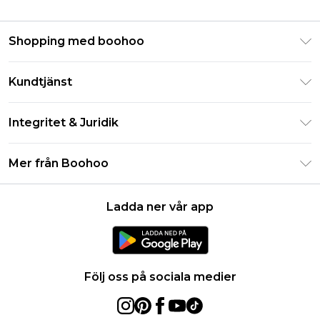
Shopping med boohoo
Klarna
Kundtjänst
Studentrabatt - Student Beans
Returnera din beställning
Studentrabatt - UNiDAYS
Integritet & Juridik
Vanliga frågor
Boohoo-appen
Integritetspolicy
Leveransinformation
Mer från Boohoo
Storleksguide
Allmänna villkor
Returnerar information
Karriärer på Boohoo
Om cookies
Kontakta oss
Ladda ner vår app
Modernt slaveri uttalande
Användarvillkor
Produkt
Följ oss på sociala medier