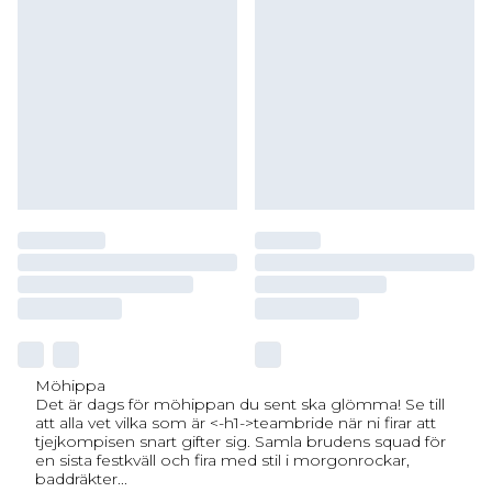
Möhippa
Det är dags för möhippan du sent ska glömma! Se till
att alla vet vilka som är <-h1->teambride när ni firar att
tjejkompisen snart gifter sig. Samla brudens squad för
en sista festkväll och fira med stil i morgonrockar,
baddräkter
...