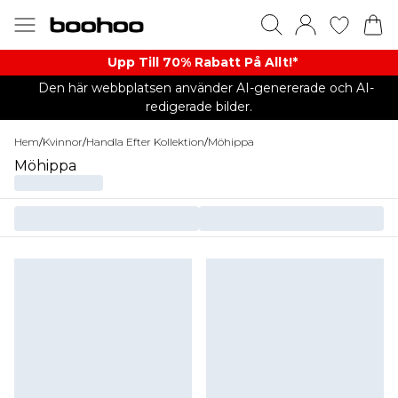
Upp Till 70% Rabatt På Allt!*
Den här webbplatsen använder AI-genererade och AI-
redigerade bilder.
Hem
/
Kvinnor
/
Handla Efter Kollektion
/
Möhippa
Möhippa