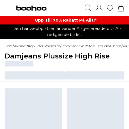
Upp Till 70% Rabatt På Allt!*
Den här webbplatsen använder AI-genererade och AI-
redigerade bilder.
Hem
/
Kvinnor
/
Köp Efter Passform
/
Stora Storlekar
/
Stora Storlekar Jeans
/
Plu
Damjeans Plussize High Rise