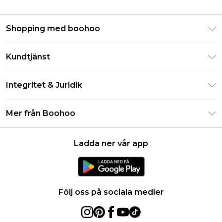
Shopping med boohoo
Klarna
Kundtjänst
Studentrabatt - Student Beans
Returnera din beställning
Studentrabatt - UNiDAYS
Integritet & Juridik
Vanliga frågor
Boohoo-appen
Integritetspolicy
Leveransinformation
Mer från Boohoo
Storleksguide
Allmänna villkor
Returnerar information
Karriärer på Boohoo
Om cookies
Kontakta oss
Ladda ner vår app
Modernt slaveri uttalande
Användarvillkor
Produkt
Följ oss på sociala medier