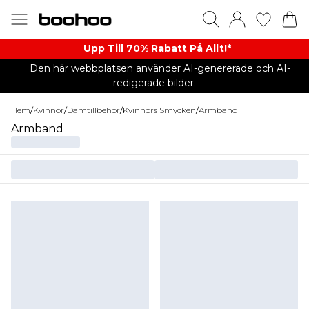
Upp Till 70% Rabatt På Allt!*
Den här webbplatsen använder AI-genererade och AI-
redigerade bilder.
Hem
/
Kvinnor
/
Damtillbehör
/
Kvinnors Smycken
/
Armband
Armband