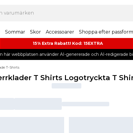
r
Sommar
Skor
Accessoarer
Shoppa efter passfor
15% Extra Rabatt! Kod: 15EXTRA
n här webbplatsen använder AI-genererade och AI-redigerade bil
ade T-Shirts
rrklader T Shirts Logotryckta T Shi