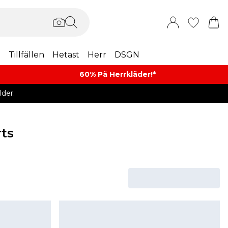
m
Tillfällen
Hetast
Herr
DSGN
60% På Herrkläder!*​
der.
rts