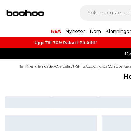
REA
Nyheter
Dam
Klänninga
Upp Till 70% Rabatt På Allt!*
De
Hem
/
Herr
/
Herrkläder
/
Överdelar
/
T-Shirts
/
Logotryckta Och Licensier
He