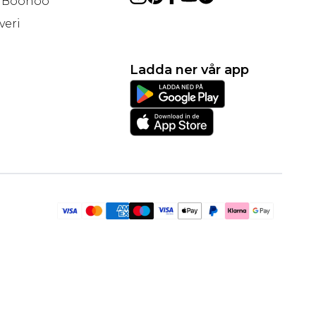
å Boohoo
veri
Ladda ner vår app