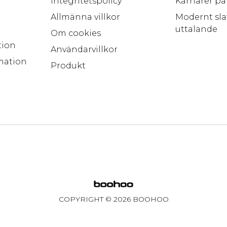
Integritetspolicy
Karriärer p
Allmänna villkor
Modernt sla
uttalande
Om cookies
tion
Användarvillkor
mation
Produkt
COPYRIGHT ©
2026
BOOHOO