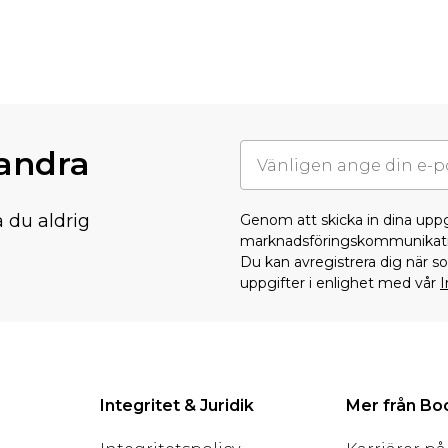
randra
å du aldrig
Genom att skicka in dina upp
marknadsföringskommunikati
Du kan avregistrera dig när 
uppgifter i enlighet med vår
I
Integritet & Juridik
Mer från B