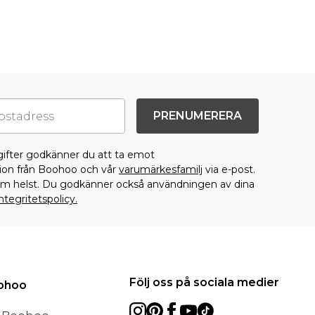
PRENUMERERA
gifter godkänner du att ta emot
on från Boohoo och vår
varumärkesfamilj
via e-post.
som helst. Du godkänner också användningen av dina
ntegritetspolicy.
Följ oss på sociala medier
oohoo