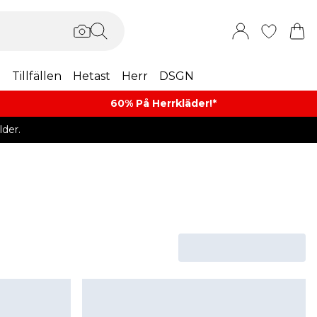
m
Tillfällen
Hetast
Herr
DSGN
60% På Herrkläder!*​
der.