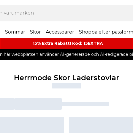
r
Sommar
Skor
Accessoarer
Shoppa efter passfor
15% Extra Rabatt! Kod: 15EXTRA
n här webbplatsen använder AI-genererade och AI-redigerade bil
Herrmode Skor Laderstovlar