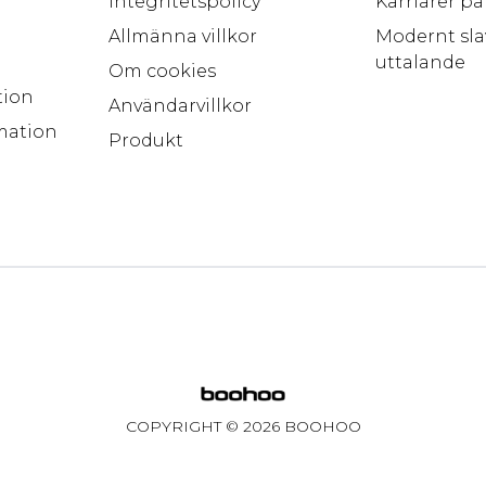
Integritetspolicy
Karriärer p
Allmänna villkor
Modernt sla
uttalande
Om cookies
tion
Användarvillkor
mation
Produkt
COPYRIGHT ©
2026
BOOHOO