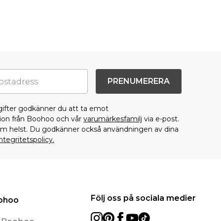
PRENUMERERA
gifter godkänner du att ta emot
on från Boohoo och vår
varumärkesfamilj
via e-post.
som helst. Du godkänner också användningen av dina
ntegritetspolicy.
Följ oss på sociala medier
oohoo