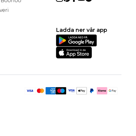
å Boohoo
veri
Ladda ner vår app