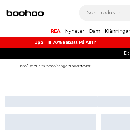
REA
Nyheter
Dam
Klänninga
Upp Till 70% Rabatt På Allt!*
De
Hem
/
Herr
/
Herrskossor
/
Kängor
/
Läderstövlar