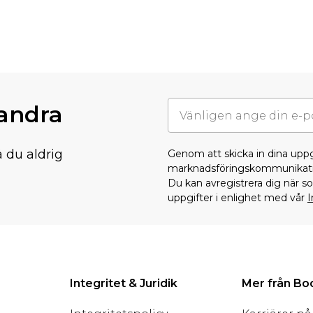
randra
å du aldrig
Genom att skicka in dina upp
marknadsföringskommunikati
Du kan avregistrera dig när 
uppgifter i enlighet med vår
I
Integritet & Juridik
Mer från B