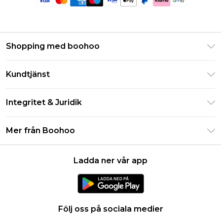
Shopping med boohoo
Klarna
Kundtjänst
Studentrabatt - Student Beans
Returnera din beställning
Studentrabatt - UNiDAYS
Integritet & Juridik
Vanliga frågor
Boohoo-appen
Integritetspolicy
Leveransinformation
Mer från Boohoo
Storleksguide
Allmänna villkor
Returnerar information
Karriärer på Boohoo
Om cookies
Kontakta oss
Ladda ner vår app
Modernt slaveri uttalande
Användarvillkor
Produkt
Följ oss på sociala medier