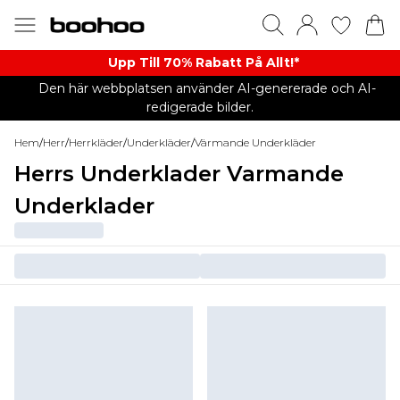
Upp Till 70% Rabatt På Allt!*
Den här webbplatsen använder AI-genererade och AI-
redigerade bilder.
Hem
/
Herr
/
Herrkläder
/
Underkläder
/
Värmande Underkläder
Herrs Underklader Varmande
Underklader