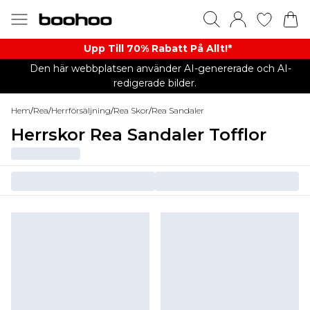
Upp Till 70% Rabatt På Allt!*
Den här webbplatsen använder AI-genererade och AI-
redigerade bilder.
Hem
/
Rea
/
Herrförsäljning
/
Rea Skor
/
Rea Sandaler
Herrskor Rea Sandaler Tofflor