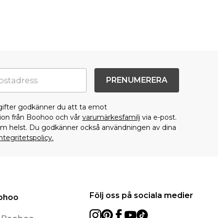
PRENUMERERA
gifter godkänner du att ta emot
on från Boohoo och vår
varumärkesfamilj
via e-post.
som helst. Du godkänner också användningen av dina
ntegritetspolicy.
Följ oss på sociala medier
oohoo