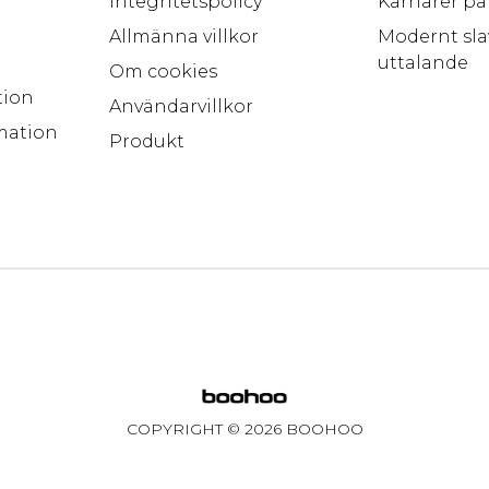
Integritetspolicy
Karriärer p
Allmänna villkor
Modernt sla
uttalande
Om cookies
tion
Användarvillkor
mation
Produkt
COPYRIGHT ©
2026
BOOHOO