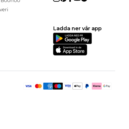
å Boohoo
veri
Ladda ner vår app