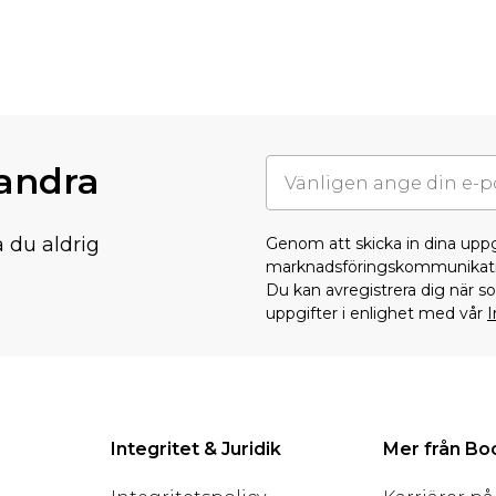
randra
å du aldrig
Genom att skicka in dina upp
marknadsföringskommunikati
Du kan avregistrera dig när 
uppgifter i enlighet med vår
I
Integritet & Juridik
Mer från B