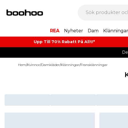
REA
Nyheter
Dam
Klänninga
Upp Till 70% Rabatt På Allt!*
De
Hem
/
Kvinnor
/
Damkläder
/
Klänningar
/
Fransklänningar