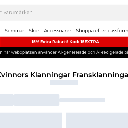
r
Sommar
Skor
Accessoarer
Shoppa efter passfor
15% Extra Rabatt! Kod: 15EXTRA
n här webbplatsen använder AI-genererade och AI-redigerade bil
Kvinnors Klanningar Fransklanninga