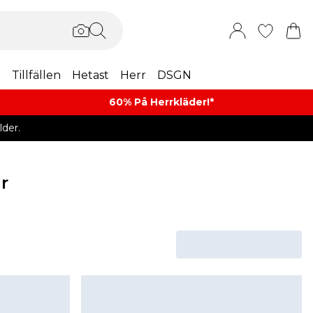
m
Tillfällen
Hetast
Herr
DSGN
60% På Herrkläder!*​
der.
r