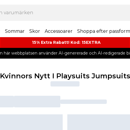
r
Sommar
Skor
Accessoarer
Shoppa efter passfor
15% Extra Rabatt! Kod: 15EXTRA
n här webbplatsen använder AI-genererade och AI-redigerade bil
Kvinnors Nytt I Playsuits Jumpsuit