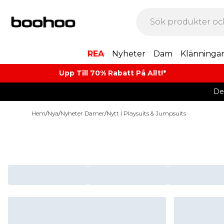
REA
Nyheter
Dam
Klänninga
Upp Till 70% Rabatt På Allt!*
De
Hem
/
Nya
/
Nyheter Damer
/
Nytt I Playsuits & Jumpsuits