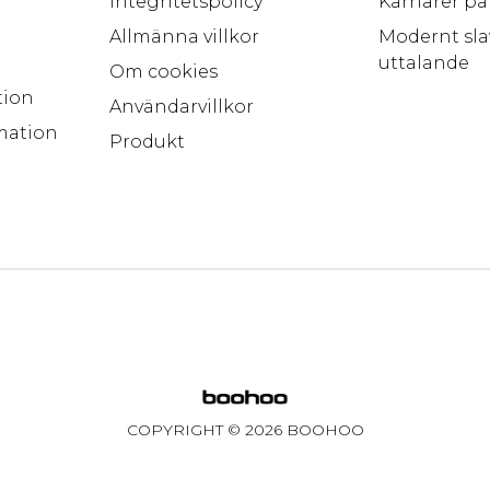
Integritetspolicy
Karriärer p
Allmänna villkor
Modernt sla
uttalande
Om cookies
tion
Användarvillkor
mation
Produkt
COPYRIGHT ©
2026
BOOHOO