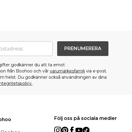
PRENUMERERA
gifter godkänner du att ta emot
on från Boohoo och vår
varumärkesfamilj
via e-post.
som helst. Du godkänner också användningen av dina
ntegritetspolicy.
Följ oss på sociala medier
oohoo