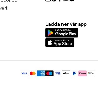
å Boohoo
veri
Ladda ner vår app