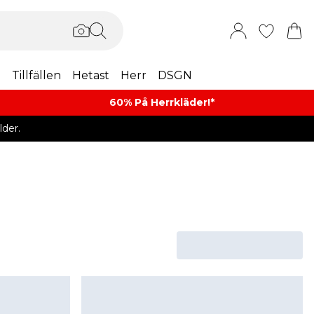
m
Tillfällen
Hetast
Herr
DSGN
60% På Herrkläder!*​
der.
s