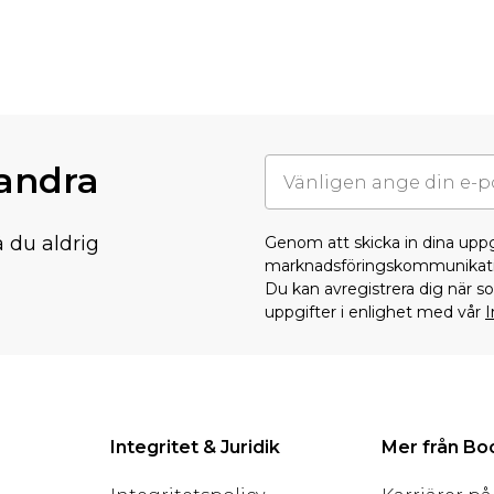
randra
å du aldrig
Genom att skicka in dina upp
marknadsföringskommunikati
Du kan avregistrera dig när 
uppgifter i enlighet med vår
I
Integritet & Juridik
Mer från B