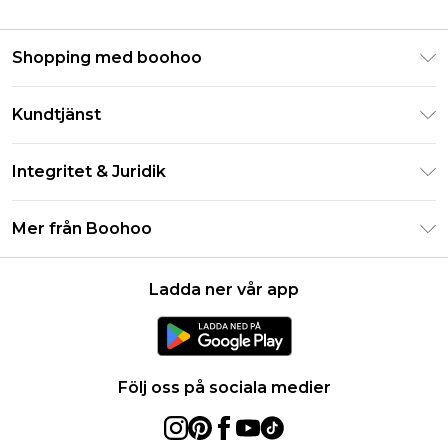
Shopping med boohoo
Klarna
Kundtjänst
Studentrabatt - Student Beans
Returnera din beställning
Studentrabatt - UNiDAYS
Integritet & Juridik
Vanliga frågor
Boohoo-appen
Integritetspolicy
Leveransinformation
Mer från Boohoo
Storleksguide
Allmänna villkor
Returnerar information
Karriärer på Boohoo
Om cookies
Kontakta oss
Ladda ner vår app
Modernt slaveri uttalande
Användarvillkor
Produkt
Följ oss på sociala medier