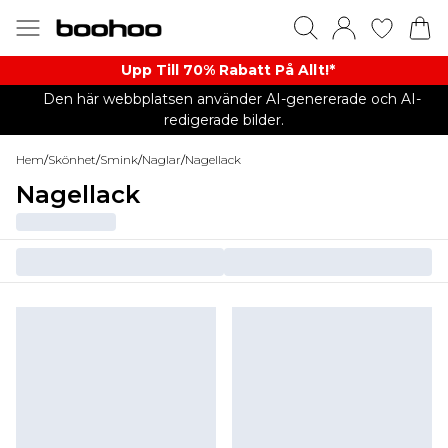
Upp Till 70% Rabatt På Allt!*
Den här webbplatsen använder AI-genererade och AI-
redigerade bilder.
Hem
/
Skönhet
/
Smink
/
Naglar
/
Nagellack
Nagellack