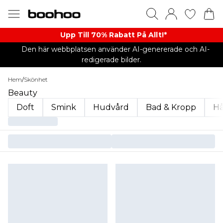
Upp Till 70% Rabatt På Allt!*
Den här webbplatsen använder AI-genererade och AI-
redigerade bilder.
Hem
/
Skönhet
Beauty
Doft
Smink
Hudvård
Bad & Kropp
Hå