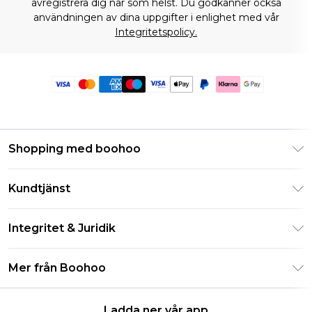
avregistrera dig när som helst. Du godkänner också
användningen av dina uppgifter i enlighet med vår
Integritetspolicy.
Shopping med boohoo
Klarna
Kundtjänst
Studentrabatt - Student Beans
Returnera din beställning
Studentrabatt - UNiDAYS
Integritet & Juridik
Vanliga frågor
Boohoo-appen
Integritetspolicy
Leveransinformation
Mer från Boohoo
Storleksguide
Allmänna villkor
Returnerar information
Karriärer på Boohoo
Om cookies
Kontakta oss
Ladda ner vår app