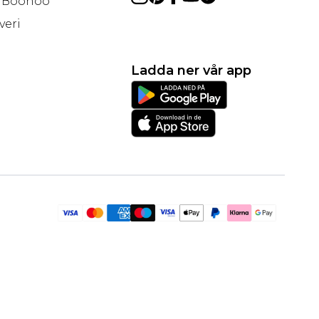
å Boohoo
veri
Ladda ner vår app