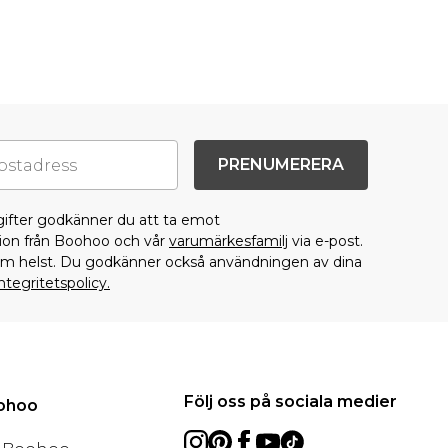
PRENUMERERA
gifter godkänner du att ta emot
on från Boohoo och vår
varumärkesfamilj
via e-post.
som helst. Du godkänner också användningen av dina
ntegritetspolicy.
Följ oss på sociala medier
oohoo