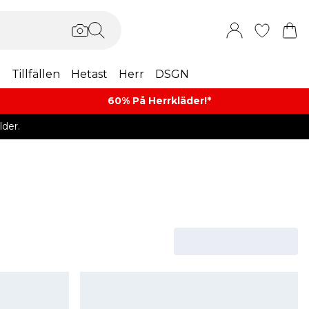
m
Tillfällen
Hetast
Herr
DSGN
60% På Herrkläder!*​
der.