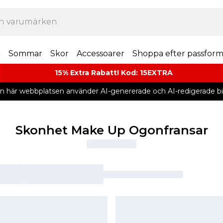
r
Sommar
Skor
Accessoarer
Shoppa efter passfor
15% Extra Rabatt! Kod: 15EXTRA
n här webbplatsen använder AI-genererade och AI-redigerade bil
Skonhet Make Up Ogonfransar