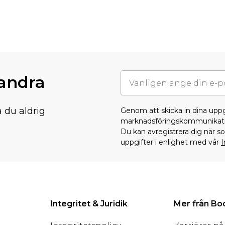
randra
å du aldrig
Genom att skicka in dina upp
marknadsföringskommunikati
Du kan avregistrera dig när 
uppgifter i enlighet med vår
I
Integritet & Juridik
Mer från B