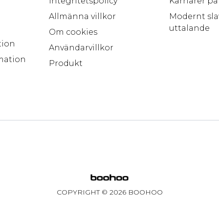
Integritetspolicy
Karriärer p
Allmänna villkor
Modernt sla
uttalande
Om cookies
tion
Användarvillkor
mation
Produkt
COPYRIGHT ©
2026
BOOHOO