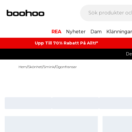
REA
Nyheter
Dam
Klänninga
Upp Till 70% Rabatt På Allt!*
De
Hem
/
Skönhet
/
Smink
/
Ögonfransar