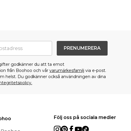
PRENUMERERA
gifter godkänner du att ta emot
on från Boohoo och vår
varumärkesfamilj
via e-post.
som helst. Du godkänner också användningen av dina
ntegritetspolicy.
Följ oss på sociala medier
oohoo