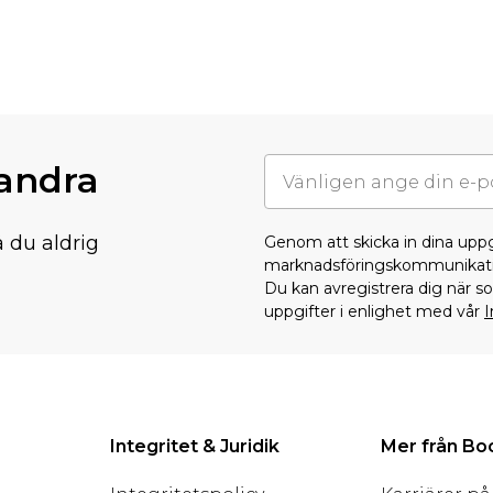
randra
å du aldrig
Genom att skicka in dina upp
marknadsföringskommunikati
Du kan avregistrera dig när 
uppgifter i enlighet med vår
I
Integritet & Juridik
Mer från B