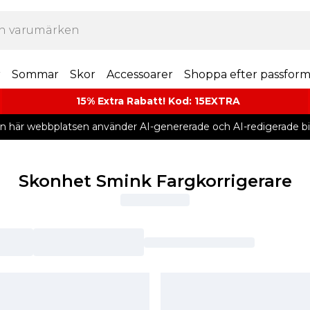
r
Sommar
Skor
Accessoarer
Shoppa efter passfor
15% Extra Rabatt! Kod: 15EXTRA
n här webbplatsen använder AI-genererade och AI-redigerade bil
Skonhet Smink Fargkorrigerare