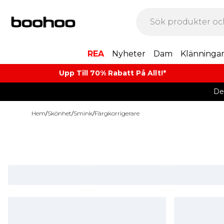
REA
Nyheter
Dam
Klänninga
Upp Till 70% Rabatt På Allt!*
De
Hem
/
Skönhet
/
Smink
/
Färgkorrigerare