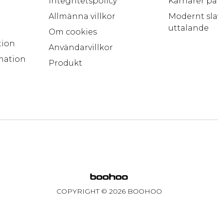
Integritetspolicy
Karriärer p
Allmänna villkor
Modernt sla
uttalande
Om cookies
tion
Användarvillkor
mation
Produkt
COPYRIGHT ©
2026
BOOHOO