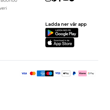
å Boohoo
veri
Ladda ner vår app