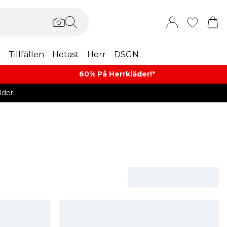
m
Tillfällen
Hetast
Herr
DSGN
60% På Herrkläder!*​
der.