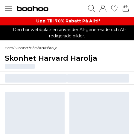
Upp Till 70% Rabatt På Allt!*
Den här webbplatsen använder AI-genererade och AI-
redigerade bilder.
Hem
/
Skönhet
/
Hårvård
/
Hårolja
Skonhet Harvard Harolja