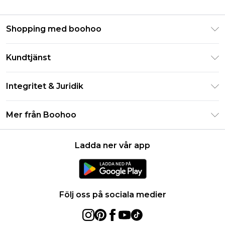
Shopping med boohoo
Klarna
Kundtjänst
Studentrabatt - Student Beans
Returnera din beställning
Studentrabatt - UNiDAYS
Integritet & Juridik
Vanliga frågor
Boohoo-appen
Integritetspolicy
Leveransinformation
Mer från Boohoo
Storleksguide
Allmänna villkor
Returnerar information
Karriärer på Boohoo
Om cookies
Kontakta oss
Ladda ner vår app
Modernt slaveri uttalande
Användarvillkor
Produkt
Följ oss på sociala medier