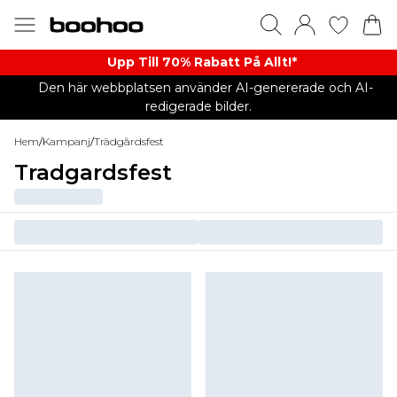
Upp Till 70% Rabatt På Allt!*
Den här webbplatsen använder AI-genererade och AI-
redigerade bilder.
Hem
/
Kampanj
/
Trädgårdsfest
Tradgardsfest