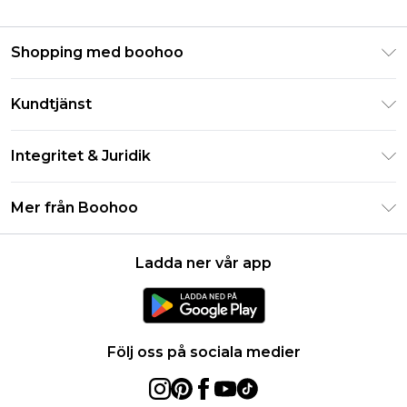
Shopping med boohoo
Klarna
Kundtjänst
Studentrabatt - Student Beans
Returnera din beställning
Studentrabatt - UNiDAYS
Integritet & Juridik
Vanliga frågor
Boohoo-appen
Integritetspolicy
Leveransinformation
Mer från Boohoo
Storleksguide
Allmänna villkor
Returnerar information
Karriärer på Boohoo
Om cookies
Kontakta oss
Ladda ner vår app
Modernt slaveri uttalande
Användarvillkor
Produkt
Följ oss på sociala medier