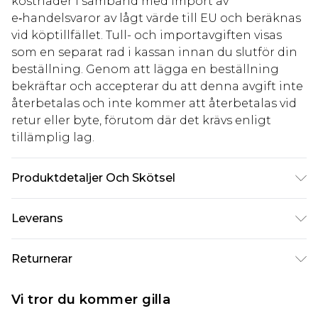
kostnader i samband med import av
e‑handelsvaror av lågt värde till EU och beräknas
vid köptillfället. Tull- och importavgiften visas
som en separat rad i kassan innan du slutför din
beställning. Genom att lägga en beställning
bekräftar och accepterar du att denna avgift inte
återbetalas och inte kommer att återbetalas vid
retur eller byte, förutom där det krävs enligt
tillämplig lag.
Produktdetaljer Och Skötsel
80% polyamid, 20% elastan. Observera: på grund
Leverans
av det använda tyget kan färgen överföras.
Standardleverans Sverige
kr80
Returnerar
5-7 arbetsdagar
Något som inte riktigt stämmer? Du har 21 dagar
Expressleverans Sverige
kr239
Vi tror du kommer gilla
på dig att skicka tillbaka något från den dag du
1-2 arbetsdagar