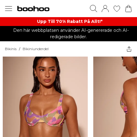
Upp Till 70% Rabatt På Allt!*
Den här webbplatsen använder AI-genererade och AI-
redigerade bilder.
Bikinis
/
Bikiniunderdel