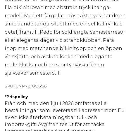
lila bikinitrosan med abstrakt tryck i tanga-
modell. Med ett färgglatt abstrakt tryck har de en
smickrande tanga-siluett med en delikat rynkad
detalj framtill. Redo för soldrängta semesterresor
eller eleganta dagar vid strandklubben. Para
ihop med matchande bikinitopp och en öppen
vit skjorta, och avsluta looken med eleganta
mule-klackar och en stor tygväska för en
självsäker semesterstil.
SKU:
CNP7010/36/58
*
Prispolicy
Från och med den 1 juli 2026 omfattas alla
beställningar som levereras till adresser inom EU
av en icke återbetalningsbar tull- och
importavgift. Avgiften tas ut för att täcka