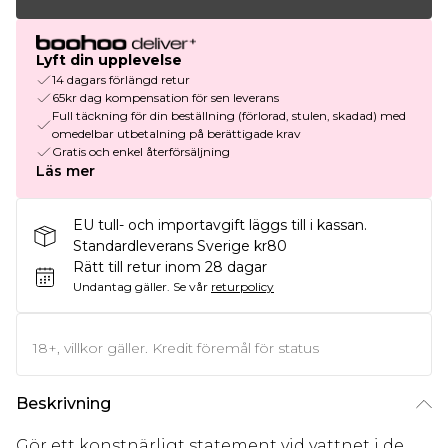
Lyft din upplevelse
14 dagars förlängd retur
65kr dag kompensation för sen leverans
Full täckning för din beställning (förlorad, stulen, skadad) med
omedelbar utbetalning på berättigade krav
Gratis och enkel återförsäljning
Läs mer
EU tull- och importavgift läggs till i kassan.
Standardleverans Sverige kr80
Rätt till retur inom 28 dagar
Undantag gäller.
Se vår
returpolicy
18+, villkor gäller. Kredit föremål för status
Beskrivning
Gör ett konstnärligt statement vid vattnet i de