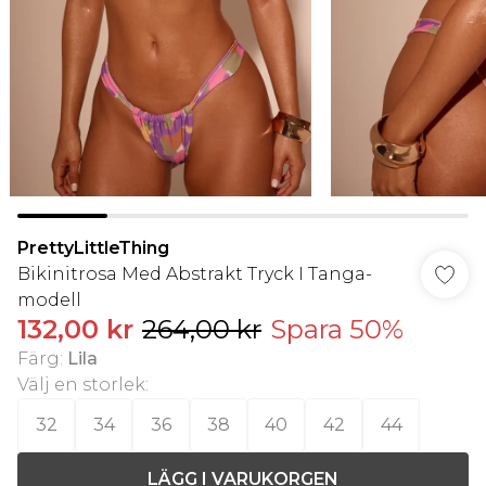
PrettyLittleThing
Bikinitrosa Med Abstrakt Tryck I Tanga-
modell
132,00 kr
264,00 kr
Spara 50%
Färg
:
Lila
Välj en storlek
:
32
34
36
38
40
42
44
LÄGG I VARUKORGEN