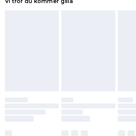
Vi tror du kommer gilla
toppers och kuddar måste vara oanvända och i
sin oöppnade originalförpackning. Detta
påverkar inte dina lagstadgade rättigheter.
Klicka
här
för att se vår fullständiga returpolicy.