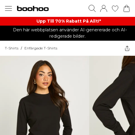
Upp Till 70% Rabatt På Allt!*
Den här webbplatsen använder AI-genererade och AI-
redigerade bilder.
T-Shirts
/
Enfärgade T-Shirts