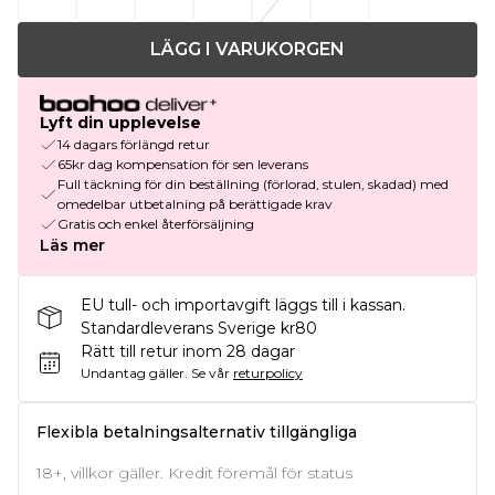
LÄGG I VARUKORGEN
Lyft din upplevelse
14 dagars förlängd retur
65kr dag kompensation för sen leverans
Full täckning för din beställning (förlorad, stulen, skadad) med
omedelbar utbetalning på berättigade krav
Gratis och enkel återförsäljning
Läs mer
EU tull- och importavgift läggs till i kassan.
Standardleverans Sverige kr80
Rätt till retur inom 28 dagar
Undantag gäller.
Se vår
returpolicy
Flexibla betalningsalternativ tillgängliga
18+, villkor gäller. Kredit föremål för status