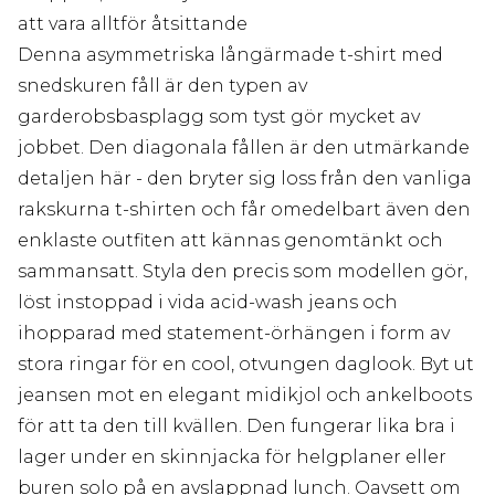
att vara alltför åtsittande
Denna asymmetriska långärmade t-shirt med
snedskuren fåll är den typen av
garderobsbasplagg som tyst gör mycket av
jobbet. Den diagonala fållen är den utmärkande
detaljen här - den bryter sig loss från den vanliga
rakskurna t-shirten och får omedelbart även den
enklaste outfiten att kännas genomtänkt och
sammansatt. Styla den precis som modellen gör,
löst instoppad i vida acid-wash jeans och
ihopparad med statement-örhängen i form av
stora ringar för en cool, otvungen daglook. Byt ut
jeansen mot en elegant midikjol och ankelboots
för att ta den till kvällen. Den fungerar lika bra i
lager under en skinnjacka för helgplaner eller
buren solo på en avslappnad lunch. Oavsett om