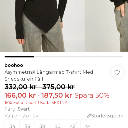
boohoo
Asymmetrisk Långärmad T-shirt Med
Snedskuren Fåll
332,00 kr
-
375,00 kr
166,00 kr
-
187,50 kr
Spara 50%
15% Extra Rabatt! Kod: 15EXTRA
Färg
:
Svart
Välj en storlek
:
Storleksguide
34
36
38
40
42
44