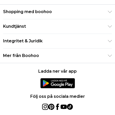
Shopping med boohoo
Klarna
Kundtjänst
Studentrabatt - Student Beans
Returnera din beställning
Studentrabatt - UNiDAYS
Integritet & Juridik
Vanliga frågor
Boohoo-appen
Integritetspolicy
Leveransinformation
Mer från Boohoo
Storleksguide
Allmänna villkor
Returnerar information
Karriärer på Boohoo
Om cookies
Kontakta oss
Ladda ner vår app
Modernt slaveri uttalande
Användarvillkor
Produkt
Följ oss på sociala medier