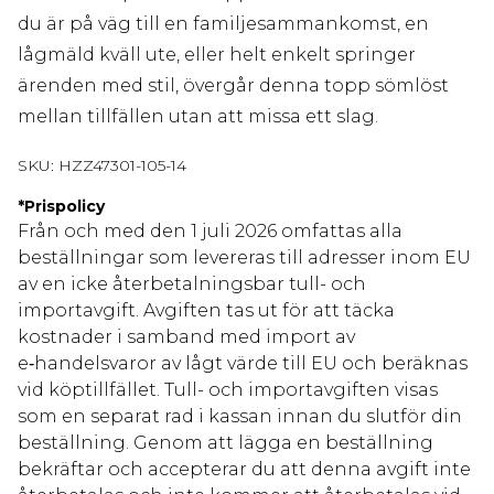
du är på väg till en familjesammankomst, en
lågmäld kväll ute, eller helt enkelt springer
ärenden med stil, övergår denna topp sömlöst
mellan tillfällen utan att missa ett slag.
SKU:
HZZ47301-105-14
*
Prispolicy
Från och med den 1 juli 2026 omfattas alla
beställningar som levereras till adresser inom EU
av en icke återbetalningsbar tull- och
importavgift. Avgiften tas ut för att täcka
kostnader i samband med import av
e‑handelsvaror av lågt värde till EU och beräknas
vid köptillfället. Tull- och importavgiften visas
som en separat rad i kassan innan du slutför din
beställning. Genom att lägga en beställning
bekräftar och accepterar du att denna avgift inte