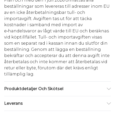
Från och med den 1 juli 2026 omfattas alla
beställningar som levereras till adresser inom EU
av en icke återbetalningsbar tull- och
importavgift. Avgiften tas ut för att täcka
kostnader i samband med import av
e‑handelsvaror av lågt värde till EU och beräknas
vid köptillfället. Tull- och importavgiften visas
som en separat rad i kassan innan du slutför din
beställning. Genom att lägga en beställning
bekräftar och accepterar du att denna avgift inte
återbetalas och inte kommer att återbetalas vid
retur eller byte, förutom där det krävs enligt
tillämplig lag.
Produktdetaljer Och Skötsel
100% bomull
Leverans