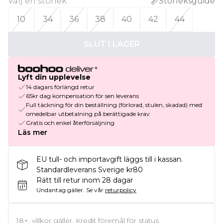
Välj en storlek
:
Storleksguide
10
34
36
38
40
42
44
SLUT I LAGER
Lyft din upplevelse
14 dagars förlängd retur
65kr dag kompensation för sen leverans
Full täckning för din beställning (förlorad, stulen, skadad) med
omedelbar utbetalning på berättigade krav
Gratis och enkel återförsäljning
Läs mer
EU tull- och importavgift läggs till i kassan.
Standardleverans Sverige kr80
Rätt till retur inom 28 dagar
Undantag gäller.
Se vår
returpolicy
18+, villkor gäller. Kredit föremål för status