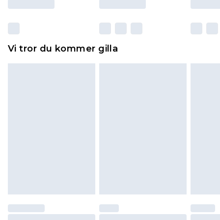
otvättade med originaletiketterna påsatta.
Dessutom måste skor provas inomhus.
Hemartiklar inklusive sängkläder, madrasser och
Vi tror du kommer gilla
toppers och kuddar måste vara oanvända och i
sin oöppnade originalförpackning. Detta
påverkar inte dina lagstadgade rättigheter.
Klicka
här
för att se vår fullständiga returpolicy.