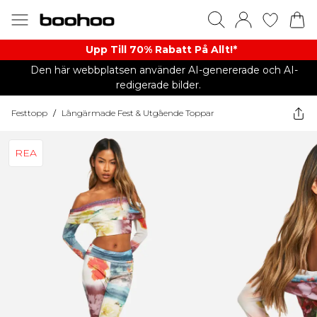
Upp Till 70% Rabatt På Allt!*
Den här webbplatsen använder AI-genererade och AI-
redigerade bilder.
Festtopp
/
Långärmade Fest & Utgående Toppar
REA