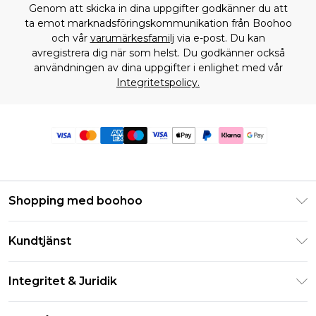
Genom att skicka in dina uppgifter godkänner du att
ta emot marknadsföringskommunikation från Boohoo
och vår
varumärkesfamilj
via e-post. Du kan
avregistrera dig när som helst. Du godkänner också
användningen av dina uppgifter i enlighet med vår
Integritetspolicy.
Shopping med boohoo
Klarna
Kundtjänst
Studentrabatt - Student Beans
Returnera din beställning
Studentrabatt - UNiDAYS
Integritet & Juridik
Vanliga frågor
Boohoo-appen
Integritetspolicy