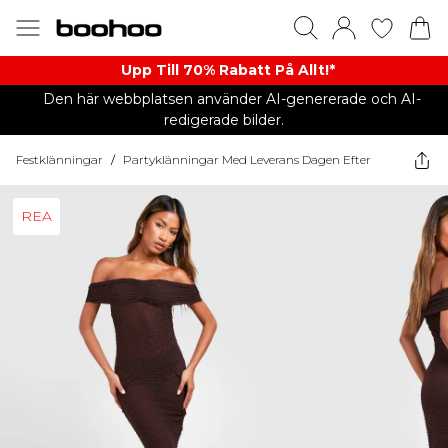
Upp Till 70% Rabatt På Allt!*
Den här webbplatsen använder AI-genererade och AI-
redigerade bilder.
Festklänningar
/
Partyklänningar Med Leverans Dagen Efter
REA