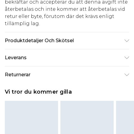
bekräftar och accepterar du att denna avgift inte
återbetalas och inte kommer att återbetalas vid
retur eller byte, förutom där det krävs enligt
tillämplig lag.
Produktdetaljer Och Skötsel
95% Polyester. 5% Elastane. Machine Wash. Model
Leverans
Wears UK 10.
Standardleverans Sverige
kr80
Returnerar
5-7 arbetsdagar
Något som inte riktigt stämmer? Du har 21 dagar
Expressleverans Sverige
kr239
Vi tror du kommer gilla
på dig att skicka tillbaka något från den dag du
1-2 arbetsdagar
tar emot det.
Observera att vi inte kan erbjuda återbetalningar
för modemasker, kosmetika, piercade smycken,
vuxenleksaker, och badkläder eller underkläder