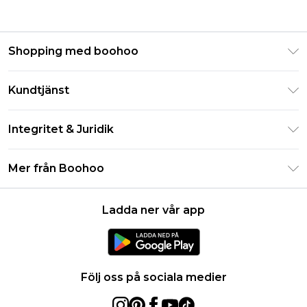
Shopping med boohoo
Klarna
Kundtjänst
Studentrabatt - Student Beans
Returnera din beställning
Studentrabatt - UNiDAYS
Integritet & Juridik
Vanliga frågor
Boohoo-appen
Integritetspolicy
Leveransinformation
Mer från Boohoo
Storleksguide
Allmänna villkor
Returnerar information
Karriärer på Boohoo
Om cookies
Kontakta oss
Ladda ner vår app
Modernt slaveri uttalande
Användarvillkor
Produkt
Följ oss på sociala medier