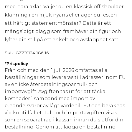
med bara axlar. Väljer du en klassisk off shoulder-
klänning i en mjuk nyans eller äger du festen i
ett häftigt statementmönster? Detta är ett
mångsidigt plagg som framhäver din figur och
lyfter din stil på ett enkelt och avslappnat sätt.
SKU:
GZZ91124-186-16
*
Prispolicy
Från och med den 1 juli 2026 omfattas alla
beställningar som levereras till adresser inom EU
av en icke återbetalningsbar tull- och
importavgift. Avgiften tas ut för att täcka
kostnader i samband med import av
e‑handelsvaror av lågt värde till EU och beräknas
vid köptillfället. Tull- och importavgiften visas
som en separat rad i kassan innan du slutför din
beställning. Genom att lägga en beställning