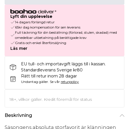
Lyft din upplevelse
14 dagars förlängd retur
65kr dag kompensation för sen leverans
Full täckning för din beställning (förlorad, stulen, skadad) med
omedelbar utbetalning på berättigade krav
Gratis och enkel återförsäljning
Läs mer
EU tull- och importavgift läggs till i kassan.
Standardleverans Sverige kr80
Rätt till retur inom 28 dagar
Undantag gäller.
Se vår
returpolicy
18+, villkor gäller. Kredit föremål för status
Beskrivning
Säsongens absoluta storfavorit är klänningen