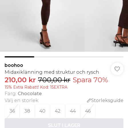
boohoo
Midaxiklänning med struktur och rysch
210,00 kr
700,00 kr
Spara 70%
15% Extra Rabatt! Kod: 15EXTRA
Färg
:
Chocolate
Välj en storlek
:
Storleksguide
36
38
40
42
44
46
SLUT I LAGER