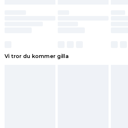
till dig. Du kommer sedan att få en full
återbetalning minus kostnaden för 100KR för att
returnera varan.
Skor och/eller kläder måste vara oanvända och
otvättade med originaletiketterna påsatta.
Dessutom måste skor provas inomhus.
Hemartiklar inklusive sängkläder, madrasser och
Vi tror du kommer gilla
toppers och kuddar måste vara oanvända och i
sin oöppnade originalförpackning. Detta
påverkar inte dina lagstadgade rättigheter.
Klicka
här
för att se vår fullständiga returpolicy.