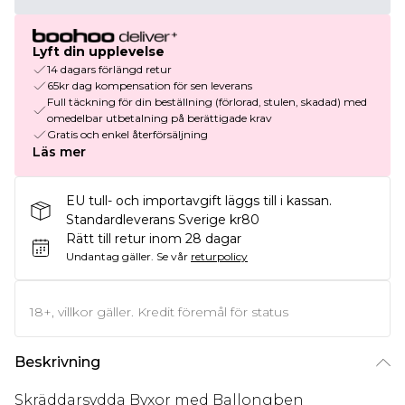
Lyft din upplevelse
14 dagars förlängd retur
65kr dag kompensation för sen leverans
Full täckning för din beställning (förlorad, stulen, skadad) med
omedelbar utbetalning på berättigade krav
Gratis och enkel återförsäljning
Läs mer
EU tull- och importavgift läggs till i kassan.
Standardleverans Sverige kr80
Rätt till retur inom 28 dagar
Undantag gäller.
Se vår
returpolicy
18+, villkor gäller. Kredit föremål för status
Beskrivning
Skräddarsydda Byxor med Ballongben