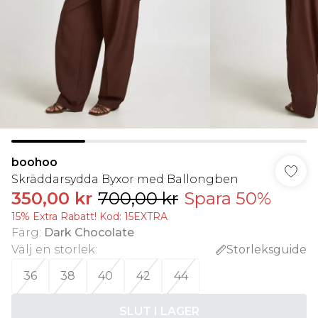
boohoo
Skräddarsydda Byxor med Ballongben
350,00 kr
700,00 kr
Spara 50%
15% Extra Rabatt! Kod: 15EXTRA
Färg
:
Dark Chocolate
Välj en storlek
:
Storleksguide
36
38
40
42
44
SLUT I LAGER