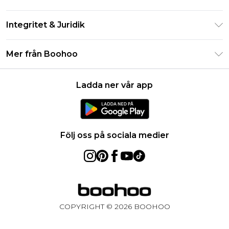
Studentrabatt - Student Beans
Returnera din beställning
Studentrabatt - UNiDAYS
Integritet & Juridik
Vanliga frågor
Boohoo-appen
Integritetspolicy
Leveransinformation
Mer från Boohoo
Storleksguide
Allmänna villkor
Returnerar information
Karriärer på Boohoo
Om cookies
Kontakta oss
Ladda ner vår app
Modernt slaveri uttalande
Användarvillkor
Produkt
Följ oss på sociala medier
COPYRIGHT ©
2026
BOOHOO