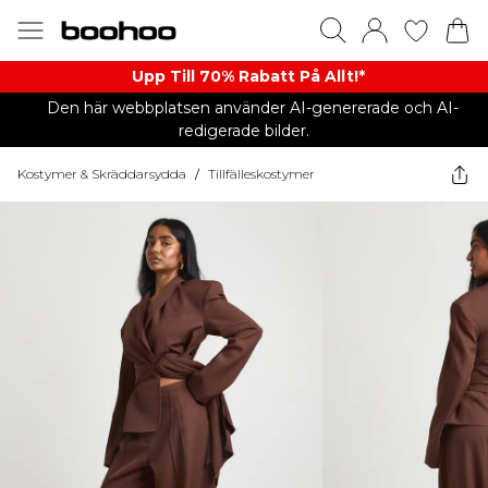
Upp Till 70% Rabatt På Allt!*
Den här webbplatsen använder AI-genererade och AI-
redigerade bilder.
Kostymer & Skräddarsydda
/
Tillfälleskostymer