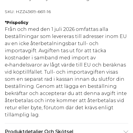
SKU:
HZZ43619-6611-16
*
Prispolicy
Från och med den 1 juli 2026 omfattas alla
beställningar som levereras till adresser inom EU
av en icke återbetalningsbar tull- och
importavgift. Avgiften tas ut för att täcka
kostnader i samband med import av
e‑handelsvaror av lågt värde till EU och beräknas
vid köptillfället. Tull- och importavgiften visas
som en separat rad i kassan innan du slutför din
beställning. Genom att lägga en beställning
bekräftar och accepterar du att denna avgift inte
återbetalas och inte kommer att återbetalas vid
retur eller byte, förutom där det krävs enligt
tillämplig lag.
Produktdetaljer Och Skötsel