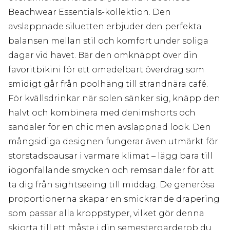
Beachwear Essentials-kollektion. Den
avslappnade siluetten erbjuder den perfekta
balansen mellan stil och komfort under soliga
dagar vid havet. Bär den omknäppt över din
favoritbikini för ett omedelbart överdrag som
smidigt går från poolhäng till strandnära café.
För kvällsdrinkar när solen sänker sig, knäpp den
halvt och kombinera med denimshorts och
sandaler för en chic men avslappnad look. Den
mångsidiga designen fungerar även utmärkt för
storstadspausar i varmare klimat – lägg bara till
iögonfallande smycken och remsandaler för att
ta dig från sightseeing till middag. De generösa
proportionerna skapar en smickrande drapering
som passar alla kroppstyper, vilket gör denna
skjorta till ett måste i din semestergarderob du