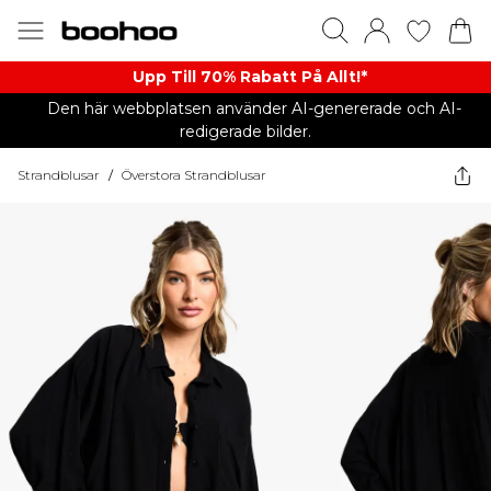
Upp Till 70% Rabatt På Allt!*
Den här webbplatsen använder AI-genererade och AI-
redigerade bilder.
Strandblusar
/
Överstora Strandblusar