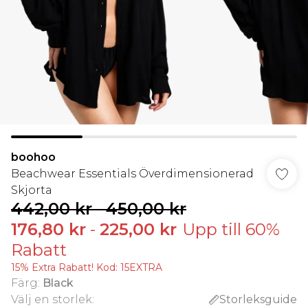
boohoo
Beachwear Essentials Överdimensionerad
Skjorta
442,00 kr
-
450,00 kr
176,80 kr
-
225,00 kr
Upp till 60%
Rabatt
15% Extra Rabatt! Kod: 15EXTRA
Färg
:
Black
Välj en storlek
:
Storleksguide