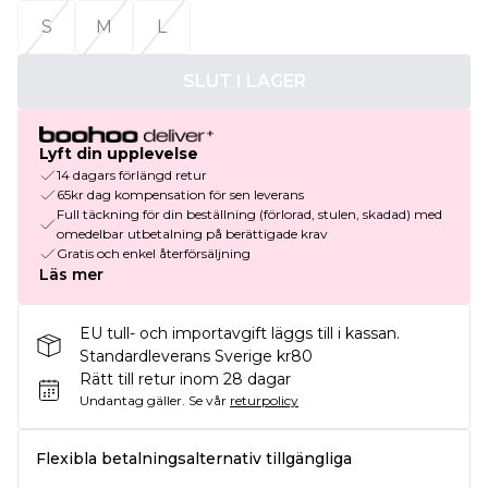
S
M
L
SLUT I LAGER
Lyft din upplevelse
14 dagars förlängd retur
65kr dag kompensation för sen leverans
Full täckning för din beställning (förlorad, stulen, skadad) med
omedelbar utbetalning på berättigade krav
Gratis och enkel återförsäljning
Läs mer
EU tull- och importavgift läggs till i kassan.
Standardleverans Sverige kr80
Rätt till retur inom 28 dagar
Undantag gäller.
Se vår
returpolicy
Flexibla betalningsalternativ tillgängliga