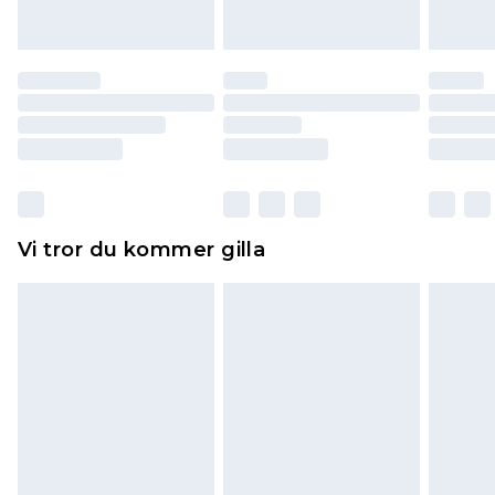
att dras av från det belopp som ska återbetalas
till dig. Du kommer sedan att få en full
återbetalning minus kostnaden för 100KR för att
returnera varan.
Skor och/eller kläder måste vara oanvända och
otvättade med originaletiketterna påsatta.
Dessutom måste skor provas inomhus.
Hemartiklar inklusive sängkläder, madrasser och
Vi tror du kommer gilla
toppers och kuddar måste vara oanvända och i
sin oöppnade originalförpackning. Detta
påverkar inte dina lagstadgade rättigheter.
Klicka
här
för att se vår fullständiga returpolicy.