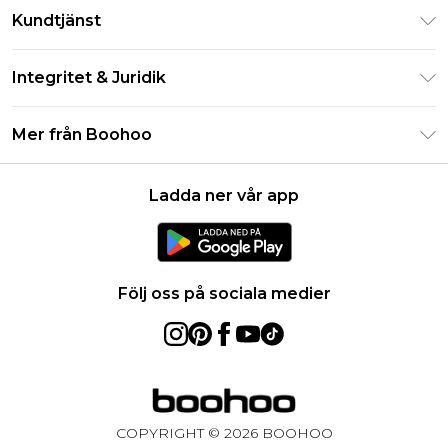
Klarna
Kundtjänst
Studentrabatt - Student Beans
Returnera din beställning
Studentrabatt - UNiDAYS
Integritet & Juridik
Vanliga frågor
Boohoo-appen
Integritetspolicy
Leveransinformation
Mer från Boohoo
Storleksguide
Allmänna villkor
Returnerar information
Karriärer på Boohoo
Om cookies
Kontakta oss
Ladda ner vår app
Modernt slaveri uttalande
Användarvillkor
Produkt
Följ oss på sociala medier
COPYRIGHT ©
2026
BOOHOO