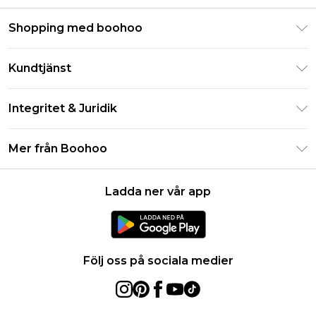
Shopping med boohoo
Klarna
Kundtjänst
Studentrabatt - Student Beans
Returnera din beställning
Studentrabatt - UNiDAYS
Integritet & Juridik
Vanliga frågor
Boohoo-appen
Integritetspolicy
Leveransinformation
Mer från Boohoo
Storleksguide
Allmänna villkor
Returnerar information
Karriärer på Boohoo
Om cookies
Kontakta oss
Ladda ner vår app
Modernt slaveri uttalande
Användarvillkor
Produkt
Följ oss på sociala medier