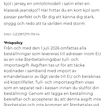
kjol i jersey, en omlottmodell i satin eller en
klassisk jeanskjol? Här hittar du en kort kjol som
passar perfekt och får dig att känna dig stark,
snygg och redo att ta världen med storm.
SKU:
GZZ87279-115-14
*
Prispolicy
Från och med den 1 juli 2026 omfattas alla
beställningar som levereras till adresser inom EU
av en icke återbetalningsbar tull- och
importavgift. Avgiften tas ut för att täcka
kostnader i samband med import av
e‑handelsvaror av lågt värde till EU och beräknas
vid köptillfället. Tull- och importavgiften visas
som en separat rad i kassan innan du slutför din
beställning. Genom att lägga en beställning
bekräftar och accepterar du att denna avgift inte
återbetalas och inte kommer att återbetalas vid