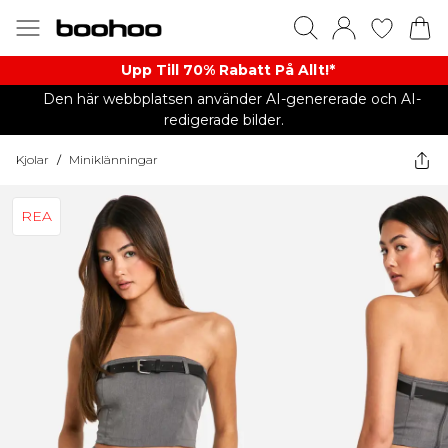
Upp Till 70% Rabatt På Allt!*
Den här webbplatsen använder AI-genererade och AI-
redigerade bilder.
Kjolar
/
Miniklänningar
REA