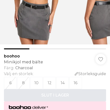
boohoo
Minikjol med bälte
Färg
:
Charcoal
Välj en storlek
:
Storleksguide
6
8
10
12
14
16
SLUT I LAGER