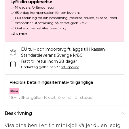
Lyft din upplevelse
14 dagars förlängd retur
65kr dag kompensation för sen leverans
Full täckning för din beställning (förlorad, stulen, skadad) med
omedelbar utbetalning på berättigade krav
Gratis och enkel återförsäljning
Läs mer
EU tull- och importavgift läggs till i kassan.
Standardleverans Sverige kr80
Rätt till retur inom 28 dagar
Undantag gäller.
Se vår
returpolicy
Flexibla betalningsalternativ tillgängliga
18+, villkor gäller. Kredit föremål för status
Beskrivning
Visa dina ben i en fin minikjol! Väljer du en ledig