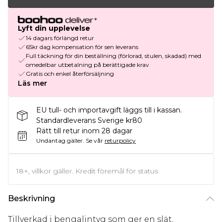
Lyft din upplevelse
14 dagars förlängd retur
65kr dag kompensation för sen leverans
Full täckning för din beställning (förlorad, stulen, skadad) med
omedelbar utbetalning på berättigade krav
Gratis och enkel återförsäljning
Läs mer
EU tull- och importavgift läggs till i kassan.
Standardleverans Sverige kr80
Rätt till retur inom 28 dagar
Undantag gäller.
Se vår
returpolicy
18+, villkor gäller. Kredit föremål för status
Beskrivning
Tillverkad i bengalintyg som ger en slät,