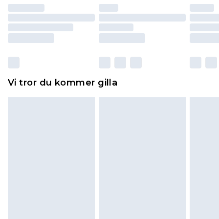
återbetalning minus kostnaden för 100KR för att
returnera varan.
Skor och/eller kläder måste vara oanvända och
otvättade med originaletiketterna påsatta.
Dessutom måste skor provas inomhus.
Hemartiklar inklusive sängkläder, madrasser och
Vi tror du kommer gilla
toppers och kuddar måste vara oanvända och i
sin oöppnade originalförpackning. Detta
påverkar inte dina lagstadgade rättigheter.
Klicka
här
för att se vår fullständiga returpolicy.