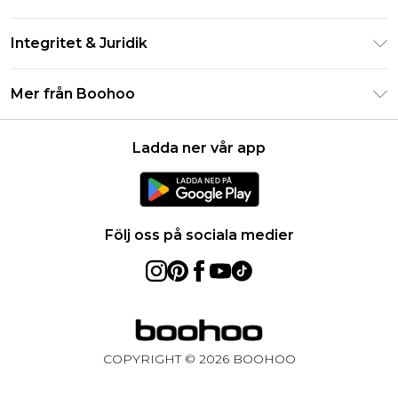
Studentrabatt - Student Beans
Returnera din beställning
Studentrabatt - UNiDAYS
Integritet & Juridik
Vanliga frågor
Boohoo-appen
Integritetspolicy
Leveransinformation
Mer från Boohoo
Storleksguide
Allmänna villkor
Returnerar information
Karriärer på Boohoo
Om cookies
Kontakta oss
Ladda ner vår app
Modernt slaveri uttalande
Användarvillkor
Produkt
Följ oss på sociala medier
COPYRIGHT ©
2026
BOOHOO