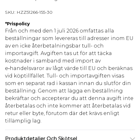
SKU:
HZZ51266-155-30
*
Prispolicy
Från och med den 1 juli 2026 omfattas alla
beställningar som levereras till adresser inom EU
av en icke återbetalningsbar tull- och
importavgift. Avgiften tas ut för att täcka
kostnader i samband med import av
e‑handelsvaror av lågt värde till EU och beräknas
vid köptillfället. Tull- och importavgiften visas
som en separat rad i kassan innan du slutför din
beställning. Genom att lägga en beställning
bekräftar och accepterar du att denna avgift inte
återbetalas och inte kommer att återbetalas vid
retur eller byte, förutom där det krävs enligt
tillämplig lag.
Produktdetaljer Och Skötsel