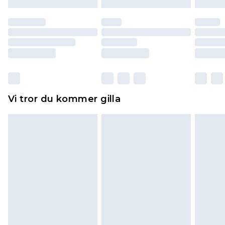
till dig. Du kommer sedan att få en full
återbetalning minus kostnaden för 100KR för att
returnera varan.
Skor och/eller kläder måste vara oanvända och
otvättade med originaletiketterna påsatta.
Dessutom måste skor provas inomhus.
Hemartiklar inklusive sängkläder, madrasser och
Vi tror du kommer gilla
toppers och kuddar måste vara oanvända och i
sin oöppnade originalförpackning. Detta
påverkar inte dina lagstadgade rättigheter.
Klicka
här
för att se vår fullständiga returpolicy.