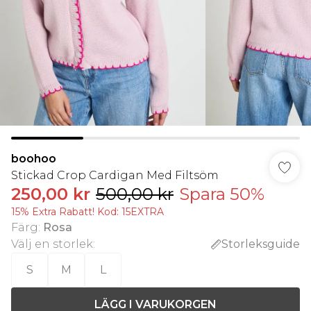
boohoo
Stickad Crop Cardigan Med Filtsöm
250,00 kr
500,00 kr
Spara 50%
15% Extra Rabatt! Kod: 15EXTRA
Färg
:
Rosa
Välj en storlek
:
Storleksguide
S
M
L
LÄGG I VARUKORGEN