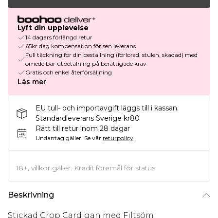
Lyft din upplevelse
14 dagars förlängd retur
65kr dag kompensation för sen leverans
Full täckning för din beställning (förlorad, stulen, skadad) med
omedelbar utbetalning på berättigade krav
Gratis och enkel återförsäljning
Läs mer
EU tull- och importavgift läggs till i kassan.
Standardleverans Sverige kr80
Rätt till retur inom 28 dagar
Undantag gäller.
Se vår
returpolicy
18+, villkor gäller. Kredit föremål för status
Beskrivning
Stickad Crop Cardigan med Filtsöm