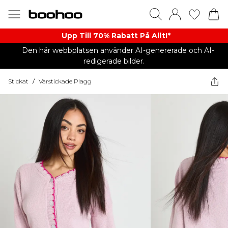
Upp Till 70% Rabatt På Allt!*
Den här webbplatsen använder AI-genererade och AI-
redigerade bilder.
Stickat
/
Vårstickade Plagg