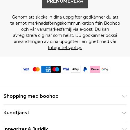
PRENUMERERA
Genom att skicka in dina uppgifter godkänner du att
ta emot marknadsföringskommunikation från Boohoo
och vår
varumärkesfamilj
via e-post. Du kan
avregistrera dig när som helst. Du godkänner också
användningen av dina uppgifter i enlighet med vår
Integritetspolicy.
Shopping med boohoo
Klarna
Kundtjänst
Studentrabatt - Student Beans
Returnera din beställning
Studentrabatt - UNiDAYS
Integritet & Juridik