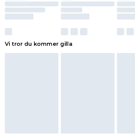
returnera varan.
Skor och/eller kläder måste vara oanvända och
otvättade med originaletiketterna påsatta.
Dessutom måste skor provas inomhus.
Hemartiklar inklusive sängkläder, madrasser och
Vi tror du kommer gilla
toppers och kuddar måste vara oanvända och i
sin oöppnade originalförpackning. Detta
påverkar inte dina lagstadgade rättigheter.
Klicka
här
för att se vår fullständiga returpolicy.