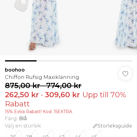
boohoo
Chiffon Rufsig Maxiklänning
875,00 kr
-
774,00 kr
262,50 kr
-
309,60 kr
Upp till 70%
Rabatt
15% Extra Rabatt! Kod: 15EXTRA
Färg
:
Blå
Välj en storlek
:
Storleksguide