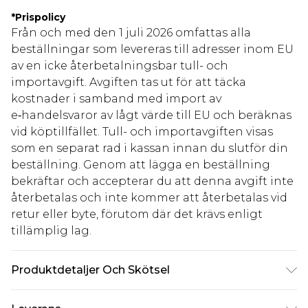
*
Prispolicy
Från och med den 1 juli 2026 omfattas alla
beställningar som levereras till adresser inom EU
av en icke återbetalningsbar tull- och
importavgift. Avgiften tas ut för att täcka
kostnader i samband med import av
e‑handelsvaror av lågt värde till EU och beräknas
vid köptillfället. Tull- och importavgiften visas
som en separat rad i kassan innan du slutför din
beställning. Genom att lägga en beställning
bekräftar och accepterar du att denna avgift inte
återbetalas och inte kommer att återbetalas vid
retur eller byte, förutom där det krävs enligt
tillämplig lag.
Produktdetaljer Och Skötsel
100% Polyester, Model Wears Size 10