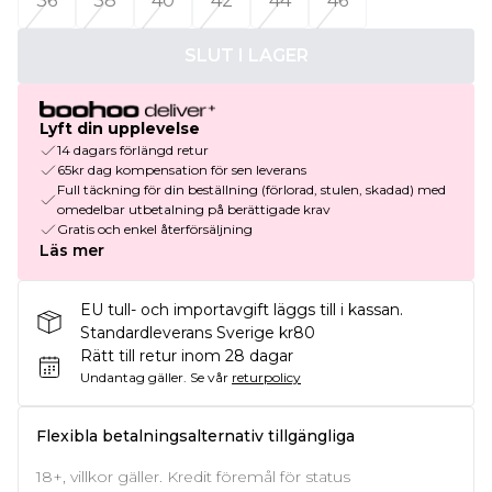
36
38
40
42
44
46
SLUT I LAGER
Lyft din upplevelse
14 dagars förlängd retur
65kr dag kompensation för sen leverans
Full täckning för din beställning (förlorad, stulen, skadad) med
omedelbar utbetalning på berättigade krav
Gratis och enkel återförsäljning
Läs mer
EU tull- och importavgift läggs till i kassan.
Standardleverans Sverige kr80
Rätt till retur inom 28 dagar
Undantag gäller.
Se vår
returpolicy
Flexibla betalningsalternativ tillgängliga
18+, villkor gäller. Kredit föremål för status