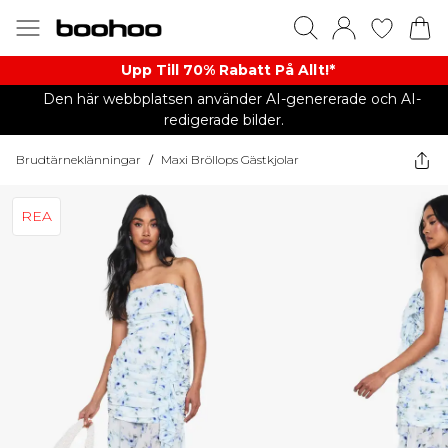
Upp Till 70% Rabatt På Allt!*
Den här webbplatsen använder AI-genererade och AI-
redigerade bilder.
Brudtärneklänningar
/
Maxi Bröllops Gästkjolar
REA