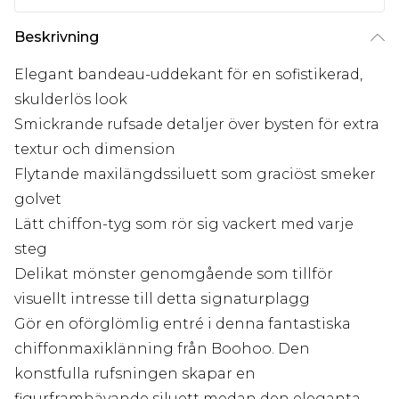
Beskrivning
Elegant bandeau-uddekant för en sofistikerad,
skulderlös look
Smickrande rufsade detaljer över bysten för extra
textur och dimension
Flytande maxilängdssiluett som graciöst smeker
golvet
Lätt chiffon-tyg som rör sig vackert med varje
steg
Delikat mönster genomgående som tillför
visuellt intresse till detta signaturplagg
Gör en oförglömlig entré i denna fantastiska
chiffonmaxiklänning från Boohoo. Den
konstfulla rufsningen skapar en
figurframhävande siluett medan den eleganta