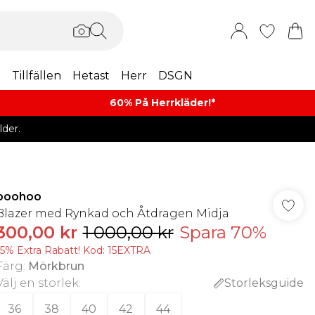
m
Tillfällen
Hetast
Herr
DSGN
60% På Herrkläder!*​
der.
boohoo
Blazer med Rynkad och Åtdragen Midja
300,00 kr
1 000,00 kr
Spara 70%
15% Extra Rabatt! Kod: 15EXTRA
Färg
:
Mörkbrun
Välj en storlek
:
Storleksguide
36
38
40
42
44