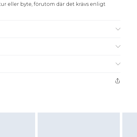
ur eller byte, förutom där det krävs enligt
. Model wears size 10.
kr80
 har 21 dagar på dig att skicka tillbaka något
kr239
 återbetalningar för modemasker, kosmetika,
och badkläder eller underkläder om
 eller har brutits.
att returnera varan till ett fast belopp av
 det belopp som ska återbetalas till dig. Du
etalning minus kostnaden för 100KR för att