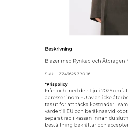
Beskrivning
Blazer med Rynkad och Åtdragen 
SKU:
HZZ43625-380-16
*
Prispolicy
Från och med den 1 juli 2026 omfatt
adresser inom EU av en icke återbe
tas ut för att täcka kostnader i s
värde till EU och beräknas vid köpti
separat rad i kassan innan du slut
beställning bekräftar och accepter