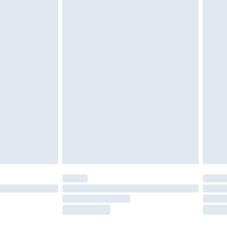
oanvända och otvättade med originaletiketterna
as inomhus. Hemartiklar inklusive sängkläder,
 måste vara oanvända och i sin oöppnade
r inte dina lagstadgade rättigheter.
a returpolicy.