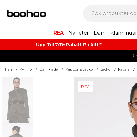
REA
Nyheter
Dam
Klänninga
Upp Till 70% Rabatt På Allt!*
De
Hem
/
Kvinnor
/
Damkläder
/
Kappor & Jackor
/
Jackor
/
Kavajer
/
REA