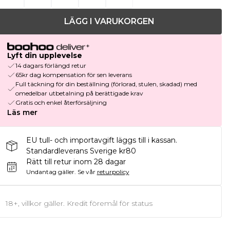
LÄGG I VARUKORGEN
Lyft din upplevelse
14 dagars förlängd retur
65kr dag kompensation för sen leverans
Full täckning för din beställning (förlorad, stulen, skadad) med
omedelbar utbetalning på berättigade krav
Gratis och enkel återförsäljning
Läs mer
EU tull- och importavgift läggs till i kassan.
Standardleverans Sverige kr80
Rätt till retur inom 28 dagar
Undantag gäller.
Se vår
returpolicy
18+, villkor gäller. Kredit föremål för status