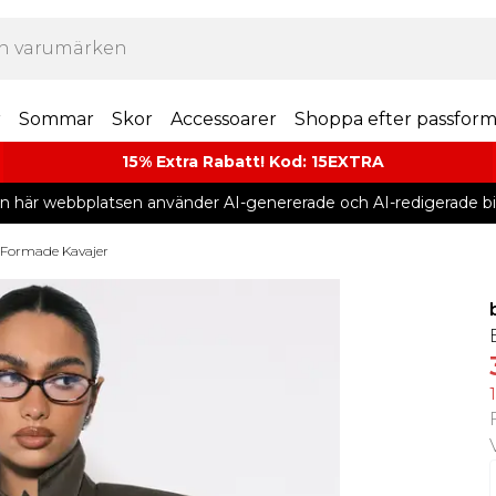
r
Sommar
Skor
Accessoarer
Shoppa efter passfor
15% Extra Rabatt! Kod: 15EXTRA
n här webbplatsen använder AI-genererade och AI-redigerade bil
Formade Kavajer