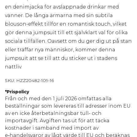
en denimjacka för avslappnade drinkar med
vänner. De långa ärmarna med sin subtila
blouson-effekt tillför en romantisk touch, vilket
gör denna jumpsuit till ett självklart val för olika
sociala tillfällen. Oavsett om du ger dig ut på stan
eller träffar nya människor, kommer denna
jumpsuit att se till att du sticker ut i stadens
nattliv.
SKU:
HZZ20482-109-16
*
Prispolicy
Från och med den 1 juli 2026 omfattas alla
beställningar som levereras till adresser inom EU
av en icke återbetalningsbar tull- och
importavgift. Avgiften tas ut för att täcka
kostnader i samband med import av
e‑handelsvaror av lågt värde till EU och beräknas