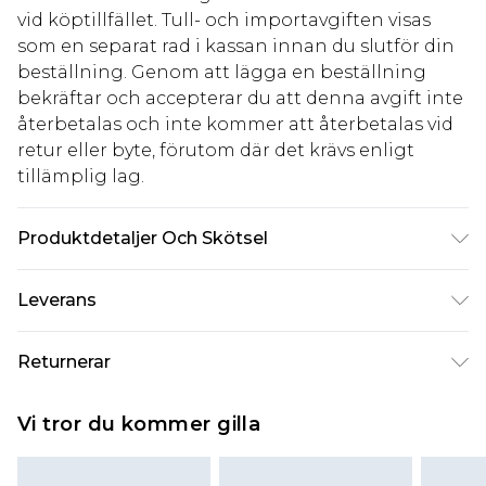
vid köptillfället. Tull- och importavgiften visas
som en separat rad i kassan innan du slutför din
beställning. Genom att lägga en beställning
bekräftar och accepterar du att denna avgift inte
återbetalas och inte kommer att återbetalas vid
retur eller byte, förutom där det krävs enligt
tillämplig lag.
Produktdetaljer Och Skötsel
95% Polyester. 5% Elastane. Machine Wash. Model
Leverans
Wears UK 10.
Standardleverans Sverige
kr80
Returnerar
5-7 arbetsdagar
Något som inte riktigt stämmer? Du har 21 dagar
Expressleverans Sverige
kr239
Vi tror du kommer gilla
på dig att skicka tillbaka något från den dag du
1-2 arbetsdagar
tar emot det.