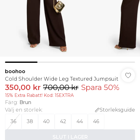
boohoo
Cold Shoulder Wide Leg Textured Jumpsuit
350,00 kr
700,00 kr
Spara 50%
15% Extra Rabatt! Kod: 15EXTRA
Färg
:
Brun
Välj en storlek
:
Storleksguide
36
38
40
42
44
46
SLUT I LAGER