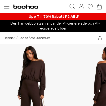
Upp Till 70% Rabatt På Allt!*
Den här webbplatsen använder AI-genererade och AI-
redigerade bilder.
Helsidor
/
Långa Ärm Jumpsuits