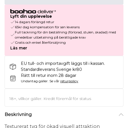
Lyft din upplevelse
14 dagars förlängd retur
65kr dag kompensation för sen leverans
Full täckning för din beställning (förlorad, stulen, skadad) med
omedelbar utbetalning på berättigade krav
Gratis och enkel återförsäljning
Läs mer
EU tull- och importavgift läggs till i kassan.
Standardleverans Sverige kr80
Rätt till retur inom 28 dagar
Undantag gäller.
Se vår
returpolicy
18+, villkor gäller. Kredit föremål för status
Beskrivning
Texturerat tyg för ökad visuell attraktion