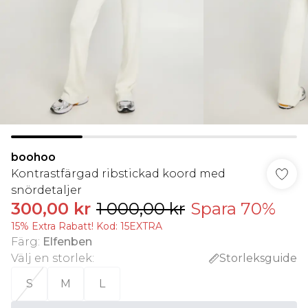
boohoo
Kontrastfärgad ribstickad koord med
snördetaljer
300,00 kr
1 000,00 kr
Spara 70%
15% Extra Rabatt! Kod: 15EXTRA
Färg
:
Elfenben
Välj en storlek
:
Storleksguide
S
M
L