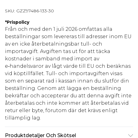
SKU:
GZZ97486-133-30
*
Prispolicy
Från och med den 1 juli 2026 omfattas alla
beställningar som levereras till adresser inom EU
av en icke återbetalningsbar tull- och
importavgift. Avgiften tas ut för att täcka
kostnader i samband med import av
e‑handelsvaror av lågt värde till EU och beräknas
vid köptillfället. Tull- och importavgiften visas
som en separat rad i kassan innan du slutför din
beställning. Genom att lägga en beställning
bekräftar och accepterar du att denna avgift inte
återbetalas och inte kommer att återbetalas vid
retur eller byte, förutom där det krävs enligt
tillämplig lag.
Produktdetaljer Och Skötsel