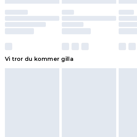
till dig. Du kommer sedan att få en full
återbetalning minus kostnaden för 100KR för att
returnera varan.
Skor och/eller kläder måste vara oanvända och
otvättade med originaletiketterna påsatta.
Dessutom måste skor provas inomhus.
Hemartiklar inklusive sängkläder, madrasser och
Vi tror du kommer gilla
toppers och kuddar måste vara oanvända och i
sin oöppnade originalförpackning. Detta
påverkar inte dina lagstadgade rättigheter.
Klicka
här
för att se vår fullständiga returpolicy.