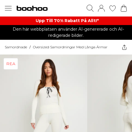
Upp Till 70% Rabatt På Allt!*
Den här webbplatsen använder AI-genererade och AI-
redigerade bilder.
Samordnade
/
Oversized Samordningar Med Långa Ärmar
REA