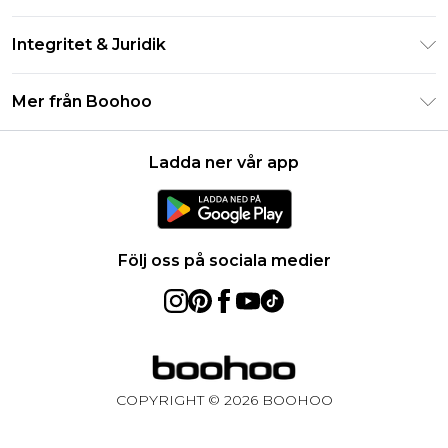
Studentrabatt - Student Beans
Returnera din beställning
Studentrabatt - UNiDAYS
Integritet & Juridik
Vanliga frågor
Boohoo-appen
Integritetspolicy
Leveransinformation
Mer från Boohoo
Storleksguide
Allmänna villkor
Returnerar information
Karriärer på Boohoo
Om cookies
Kontakta oss
Ladda ner vår app
Modernt slaveri uttalande
Användarvillkor
Produkt
Följ oss på sociala medier
COPYRIGHT ©
2026
BOOHOO