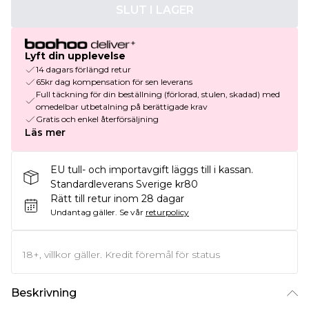
SLUT I LAGER
Lyft din upplevelse
14 dagars förlängd retur
65kr dag kompensation för sen leverans
Full täckning för din beställning (förlorad, stulen, skadad) med
omedelbar utbetalning på berättigade krav
Gratis och enkel återförsäljning
Läs mer
EU tull- och importavgift läggs till i kassan.
Standardleverans Sverige kr80
Rätt till retur inom 28 dagar
Undantag gäller.
Se vår
returpolicy
18+, villkor gäller. Kredit föremål för status
Beskrivning