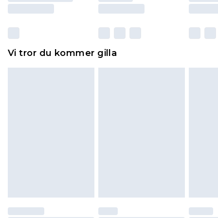
Skor och/eller kläder måste vara oanvända och
otvättade med originaletiketterna påsatta.
Dessutom måste skor provas inomhus.
Hemartiklar inklusive sängkläder, madrasser och
Vi tror du kommer gilla
toppers och kuddar måste vara oanvända och i
sin oöppnade originalförpackning. Detta
påverkar inte dina lagstadgade rättigheter.
Klicka
här
för att se vår fullständiga returpolicy.