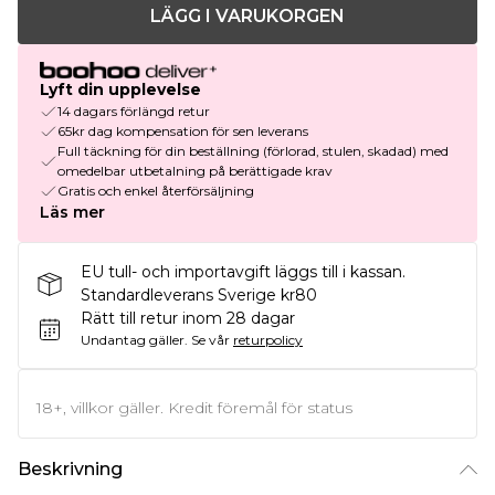
LÄGG I VARUKORGEN
Lyft din upplevelse
14 dagars förlängd retur
65kr dag kompensation för sen leverans
Full täckning för din beställning (förlorad, stulen, skadad) med
omedelbar utbetalning på berättigade krav
Gratis och enkel återförsäljning
Läs mer
EU tull- och importavgift läggs till i kassan.
Standardleverans Sverige kr80
Rätt till retur inom 28 dagar
Undantag gäller.
Se vår
returpolicy
18+, villkor gäller. Kredit föremål för status
Beskrivning