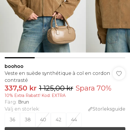
boohoo
Veste en suède synthétique à col en cordon
contrasté
337,50 kr
1 125,00 kr
Spara 70%
10% Extra Rabatt! Kod: EXTRA
Färg
:
Brun
Välj en storlek
:
Storleksguide
36
38
40
42
44