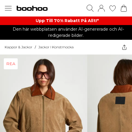
Upp Till 70% Rabatt På Allt!*
Den här webbplatsen använder AI-genererade och AI-
redigerade bilder.
Kappor & Jackor
/
Jackor I Konstmocka
REA