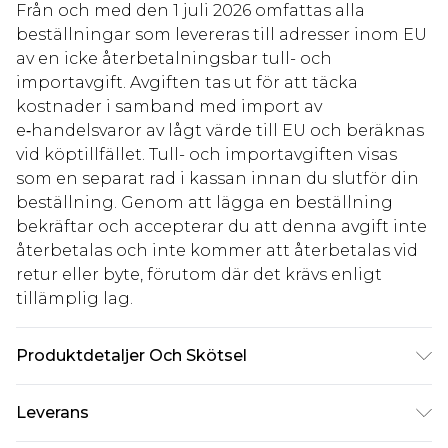
Från och med den 1 juli 2026 omfattas alla
beställningar som levereras till adresser inom EU
av en icke återbetalningsbar tull- och
importavgift. Avgiften tas ut för att täcka
kostnader i samband med import av
e‑handelsvaror av lågt värde till EU och beräknas
vid köptillfället. Tull- och importavgiften visas
som en separat rad i kassan innan du slutför din
beställning. Genom att lägga en beställning
bekräftar och accepterar du att denna avgift inte
återbetalas och inte kommer att återbetalas vid
retur eller byte, förutom där det krävs enligt
tillämplig lag.
Produktdetaljer Och Skötsel
Tissu extérieur : 50 % chlorure de polyvinyle, 40 %
Leverans
polyester, 10 % viscose. Doublure : 100 % polyester.