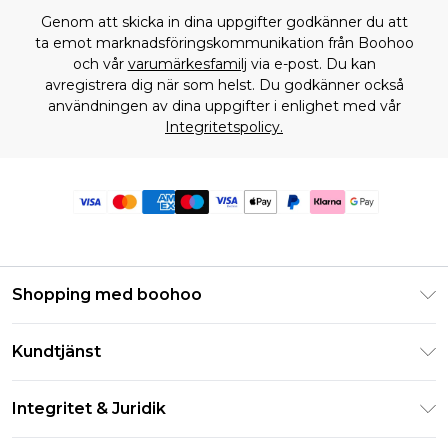
Genom att skicka in dina uppgifter godkänner du att
ta emot marknadsföringskommunikation från Boohoo
och vår
varumärkesfamilj
via e-post. Du kan
avregistrera dig när som helst. Du godkänner också
användningen av dina uppgifter i enlighet med vår
Integritetspolicy.
Shopping med boohoo
Klarna
Kundtjänst
Studentrabatt - Student Beans
Returnera din beställning
Studentrabatt - UNiDAYS
Integritet & Juridik
Vanliga frågor
Boohoo-appen