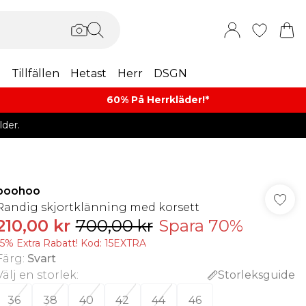
m
Tillfällen
Hetast
Herr
DSGN
60% På Herrkläder!*​
der.
boohoo
Randig skjortklänning med korsett
210,00 kr
700,00 kr
Spara 70%
15% Extra Rabatt! Kod: 15EXTRA
Färg
:
Svart
Välj en storlek
:
Storleksguide
36
38
40
42
44
46