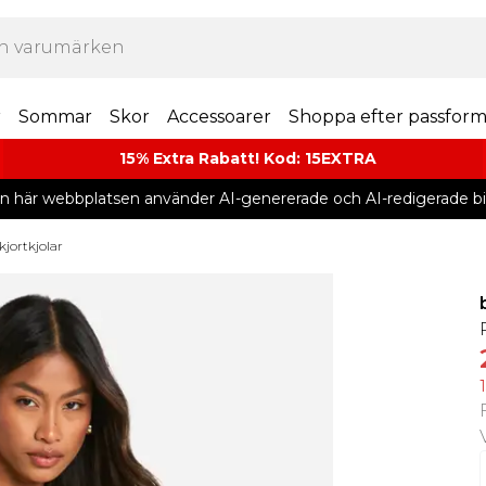
r
Sommar
Skor
Accessoarer
Shoppa efter passfor
15% Extra Rabatt! Kod: 15EXTRA
n här webbplatsen använder AI-genererade och AI-redigerade bil
kjortkjolar