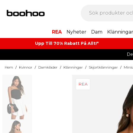
REA
Nyheter
Dam
Klänninga
Upp Till 70% Rabatt På Allt!*
De
Hem
/
Kvinnor
/
Damkläder
/
Klänningar
/
Skjortklänningar
/
Minis
REA