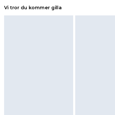
piercade smycken, vuxenleksaker, 
Vi tror du kommer gilla
hygienförseglingen inte är på plats
Det kommer att tas ut en avgift för 
100KR, som kommer att dras av från
kommer sedan att få en full återb
returnera varan.
Skor och/eller kläder måste vara 
påsatta. Dessutom måste skor prov
madrasser och toppers och kuddar
originalförpackning. Detta påverka
Klicka
här
för att se vår fullständig