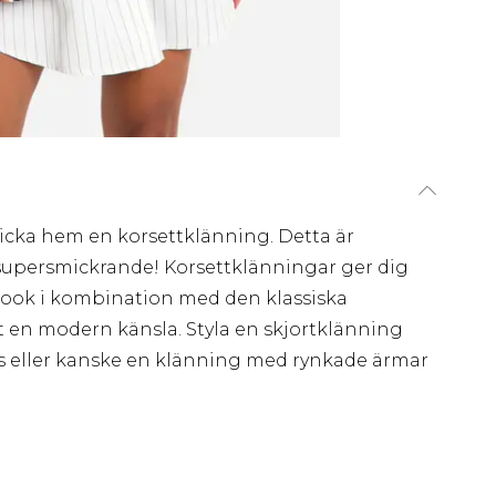
klicka hem en korsettklänning. Detta är
supersmickrande! Korsettklänningar ger dig
 look i kombination med den klassiska
it en modern känsla. Styla en skjortklänning
rs eller kanske en klänning med rynkade ärmar