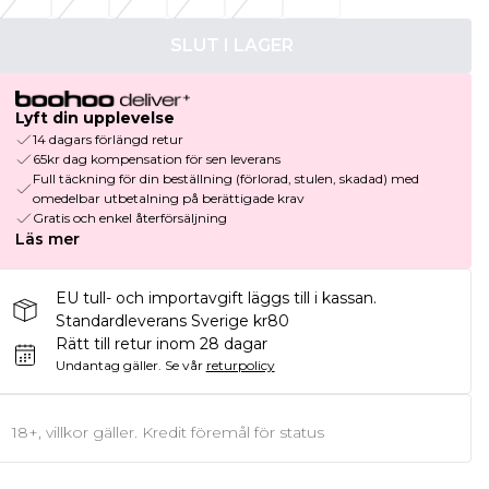
SLUT I LAGER
Lyft din upplevelse
14 dagars förlängd retur
65kr dag kompensation för sen leverans
Full täckning för din beställning (förlorad, stulen, skadad) med
omedelbar utbetalning på berättigade krav
Gratis och enkel återförsäljning
Läs mer
EU tull- och importavgift läggs till i kassan.
Standardleverans Sverige kr80
Rätt till retur inom 28 dagar
Undantag gäller.
Se vår
returpolicy
18+, villkor gäller. Kredit föremål för status