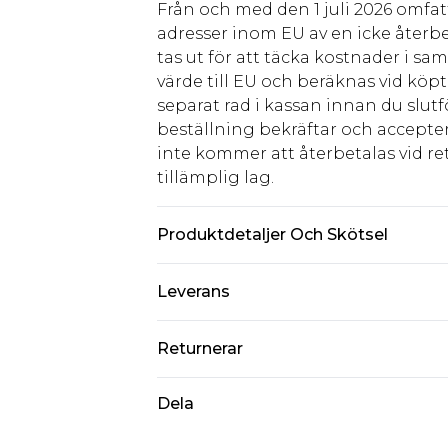
Från och med den 1 juli 2026 omfatt
adresser inom EU av en icke återbe
tas ut för att täcka kostnader i s
värde till EU och beräknas vid köpti
separat rad i kassan innan du slut
beställning bekräftar och accepter
inte kommer att återbetalas vid ret
tillämplig lag.
Produktdetaljer Och Skötsel
Main: 95% Polyester, 5% Elastane.
Leverans
Standardleverans Sverige
Returnerar
5-7 arbetsdagar
Något som inte riktigt stämmer? Du
Dela
Expressleverans Sverige
från den dag du tar emot det.
1-2 arbetsdagar
Observera att vi inte kan erbjuda