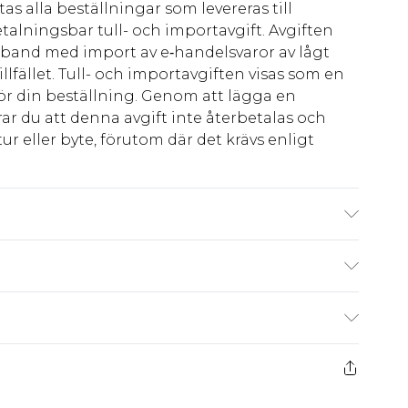
as alla beställningar som levereras till
talningsbar tull- och importavgift. Avgiften
amband med import av e‑handelsvaror av lågt
llfället. Tull- och importavgiften visas som en
för din beställning. Genom att lägga en
ar du att denna avgift inte återbetalas och
ur eller byte, förutom där det krävs enligt
 Machine Wash. Model Wears UK Size 10.
kr80
 har 21 dagar på dig att skicka tillbaka något
kr239
 återbetalningar för modemasker, kosmetika,