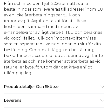
Från och med den 1 juli 2026 omfattas alla
beställningar som levereras till adresser inom EU
av en icke återbetalningsbar tull- och
importavgift. Avgiften tas ut för att täcka
kostnader i samband med import av
e‑handelsvaror av lågt värde till EU och beräknas
vid köptillfället. Tull- och importavgiften visas
som en separat rad i kassan innan du slutför din
beställning. Genom att lägga en beställning
bekräftar och accepterar du att denna avgift inte
återbetalas och inte kommer att återbetalas vid
retur eller byte, förutom där det krävs enligt
tillämplig lag.
Produktdetaljer Och Skötsel
Main: 100% Polyester Lining: 100% Polyester
Leverans