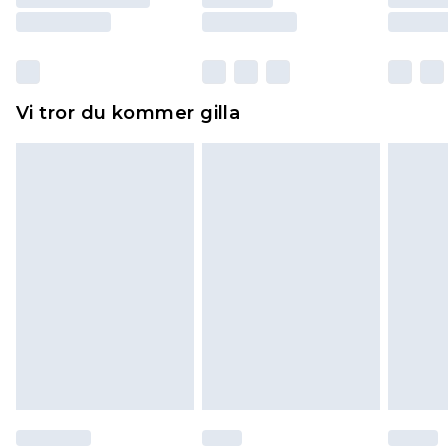
Skor och/eller kläder måste vara oanvända och
otvättade med originaletiketterna påsatta.
Dessutom måste skor provas inomhus.
Hemartiklar inklusive sängkläder, madrasser och
Vi tror du kommer gilla
toppers och kuddar måste vara oanvända och i
sin oöppnade originalförpackning. Detta
påverkar inte dina lagstadgade rättigheter.
Klicka
här
för att se vår fullständiga returpolicy.