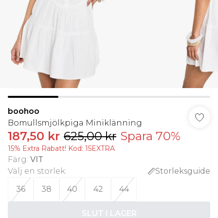
boohoo
Bomullsmjölkpiga Miniklänning
187,50 kr
625,00 kr
Spara 70%
15% Extra Rabatt! Kod: 15EXTRA
Färg
:
VIT
Välj en storlek
:
Storleksguide
36
38
40
42
44
SLUT I LAGER