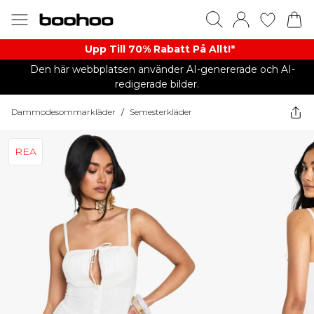
Upp Till 70% Rabatt På Allt!*
Den här webbplatsen använder AI-genererade och AI-
redigerade bilder.
Dammodesommarkläder
/
Semesterkläder
REA