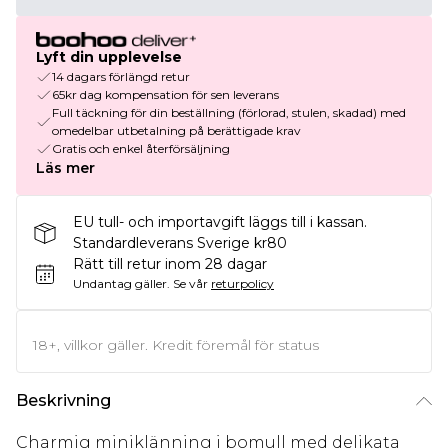
Lyft din upplevelse
14 dagars förlängd retur
65kr dag kompensation för sen leverans
Full täckning för din beställning (förlorad, stulen, skadad) med
omedelbar utbetalning på berättigade krav
Gratis och enkel återförsäljning
Läs mer
EU tull- och importavgift läggs till i kassan.
Standardleverans Sverige kr80
Rätt till retur inom 28 dagar
Undantag gäller.
Se vår
returpolicy
18+, villkor gäller. Kredit föremål för status
Beskrivning
Charmig miniklänning i bomull med delikata