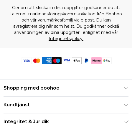
Genom att skicka in dina uppgifter godkänner du att
ta emot marknadsföringskommunikation från Boohoo
och vår
varumärkesfamilj
via e-post. Du kan
avregistrera dig när som helst. Du godkänner också
användningen av dina uppgifter i enlighet med vår
Integritetspolicy.
Shopping med boohoo
Klarna
Kundtjänst
Studentrabatt - Student Beans
Returnera din beställning
Studentrabatt - UNiDAYS
Integritet & Juridik
Vanliga frågor
Boohoo-appen