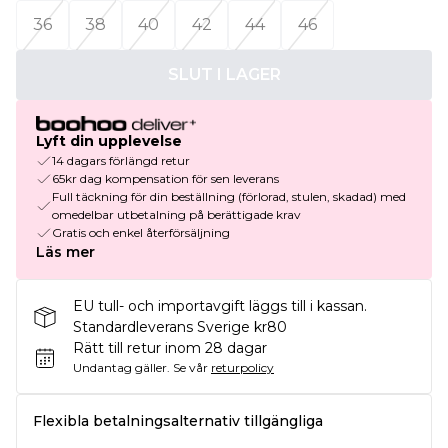
36
38
40
42
44
46
SLUT I LAGER
Lyft din upplevelse
14 dagars förlängd retur
65kr dag kompensation för sen leverans
Full täckning för din beställning (förlorad, stulen, skadad) med
omedelbar utbetalning på berättigade krav
Gratis och enkel återförsäljning
Läs mer
EU tull- och importavgift läggs till i kassan.
Standardleverans Sverige kr80
Rätt till retur inom 28 dagar
Undantag gäller.
Se vår
returpolicy
Flexibla betalningsalternativ tillgängliga