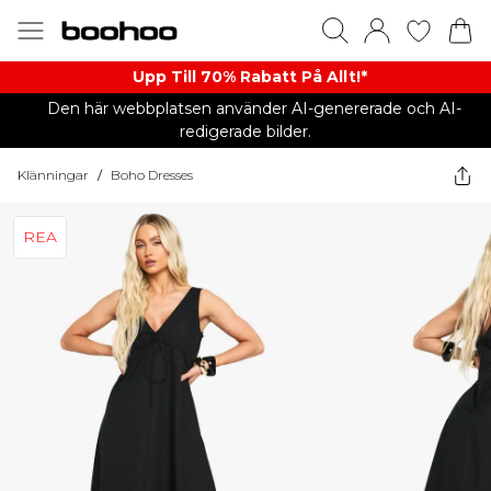
Upp Till 70% Rabatt På Allt!*
Den här webbplatsen använder AI-genererade och AI-
redigerade bilder.
Klänningar
/
Boho Dresses
REA