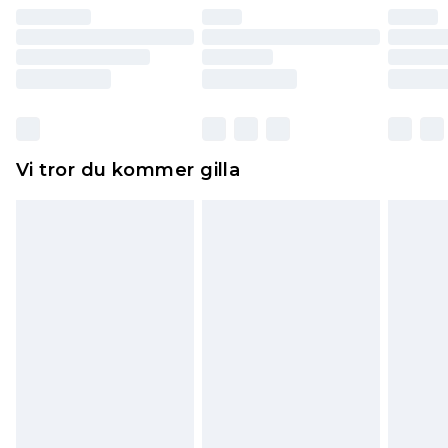
återbetalning minus kostnaden för 100KR för att
returnera varan.
Skor och/eller kläder måste vara oanvända och
otvättade med originaletiketterna påsatta.
Dessutom måste skor provas inomhus.
Hemartiklar inklusive sängkläder, madrasser och
Vi tror du kommer gilla
toppers och kuddar måste vara oanvända och i
sin oöppnade originalförpackning. Detta
påverkar inte dina lagstadgade rättigheter.
Klicka
här
för att se vår fullständiga returpolicy.