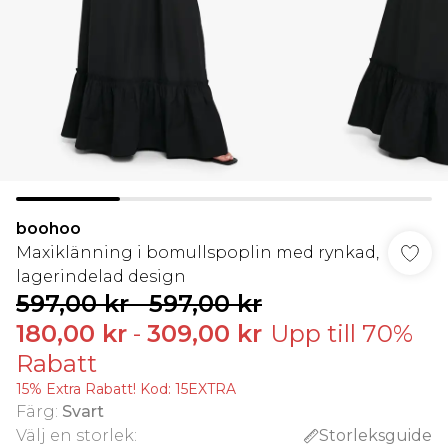
boohoo
Maxiklänning i bomullspoplin med rynkad,
lagerindelad design
597,00 kr
-
597,00 kr
180,00 kr
-
309,00 kr
Upp till 70%
Rabatt
15% Extra Rabatt! Kod: 15EXTRA
Färg
:
Svart
Välj en storlek
:
Storleksguide