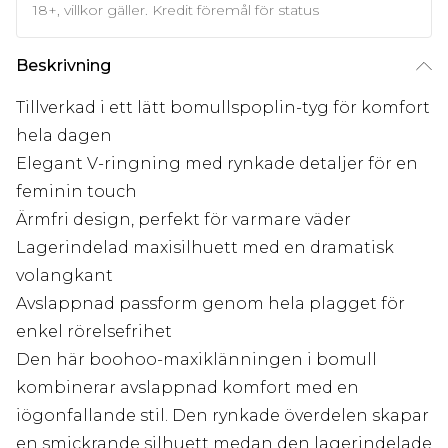
18+, villkor gäller. Kredit föremål för status
Beskrivning
Tillverkad i ett lätt bomullspoplin-tyg för komfort
hela dagen
Elegant V-ringning med rynkade detaljer för en
feminin touch
Ärmfri design, perfekt för varmare väder
Lagerindelad maxisilhuett med en dramatisk
volangkant
Avslappnad passform genom hela plagget för
enkel rörelsefrihet
Den här boohoo-maxiklänningen i bomull
kombinerar avslappnad komfort med en
iögonfallande stil. Den rynkade överdelen skapar
en smickrande silhuett medan den lagerindelade