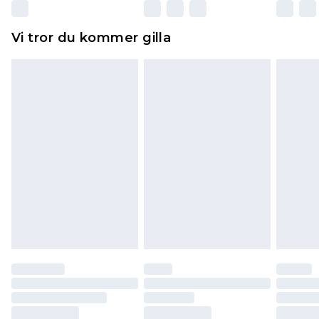
Dessutom måste skor provas inomhus.
Hemartiklar inklusive sängkläder, madrasser och
Vi tror du kommer gilla
toppers och kuddar måste vara oanvända och i
sin oöppnade originalförpackning. Detta
påverkar inte dina lagstadgade rättigheter.
Klicka
här
för att se vår fullständiga returpolicy.