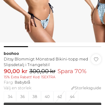
boohoo
Ditsy Blommigt Mönstrad Bikini-topp med
Slipsdetalj i Triangelstil
90,00 kr
300,00 kr
Spara 70%
15% Extra Rabatt! Kod: 15EXTRA
Färg
:
Babyblå
Välj en storlek
:
Storleksguide
34
36
38
40
42
44