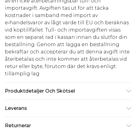
av en icke återbetalningsbar tull- och
importavgift. Avgiften tas ut för att täcka
kostnader i samband med import av
e‑handelsvaror av lågt värde till EU och beräknas
vid köptillfället. Tull- och importavgiften visas
som en separat rad i kassan innan du slutför din
beställning. Genom att lägga en beställning
bekräftar och accepterar du att denna avgift inte
återbetalas och inte kommer att återbetalas vid
retur eller byte, förutom där det krävs enligt
tillämplig lag.
Produktdetaljer Och Skötsel
85 % polyester, 15 % elastan. Foder: 100 %
Leverans
polyester exklusive trim
Standardleverans Sverige
kr80
Returnerar
5-7 arbetsdagar