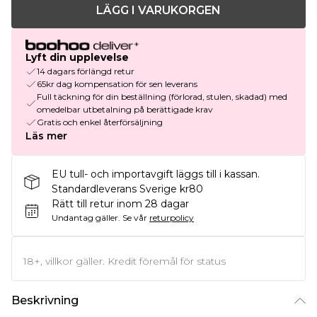
LÄGG I VARUKORGEN
Lyft din upplevelse
14 dagars förlängd retur
65kr dag kompensation för sen leverans
Full täckning för din beställning (förlorad, stulen, skadad) med
omedelbar utbetalning på berättigade krav
Gratis och enkel återförsäljning
Läs mer
EU tull- och importavgift läggs till i kassan.
Standardleverans Sverige kr80
Rätt till retur inom 28 dagar
Undantag gäller.
Se vår
returpolicy
18+, villkor gäller. Kredit föremål för status
Beskrivning