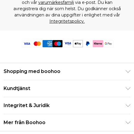
och vår
varumärkesfamilj
via e-post. Du kan
avregistrera dig när som helst. Du godkänner också
användningen av dina uppgifter i enlighet med vår
Integritetspolicy.
Shopping med boohoo
Klarna
Kundtjänst
Studentrabatt - Student Beans
Returnera din beställning
Studentrabatt - UNiDAYS
Integritet & Juridik
Vanliga frågor
Boohoo-appen
Integritetspolicy
Leveransinformation
Mer från Boohoo
Storleksguide
Allmänna villkor
Returnerar information