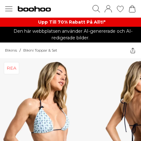
Upp Till 70% Rabatt På Allt!*
Den här webbplatsen använder AI-genererade och AI-
redigerade bilder.
Bikinis
/
Bikini Toppar & Set
REA