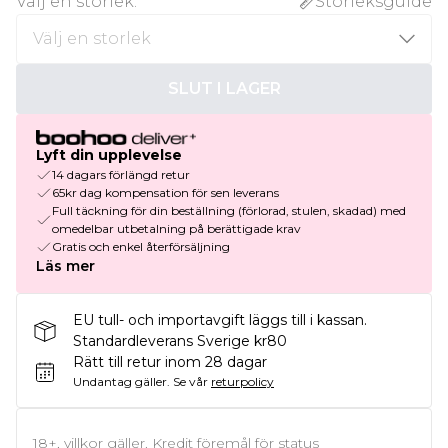
Välj en storlek
:
Storleksguide
SLUT I LAGER
Lyft din upplevelse
14 dagars förlängd retur
65kr dag kompensation för sen leverans
Full täckning för din beställning (förlorad, stulen, skadad) med
omedelbar utbetalning på berättigade krav
Gratis och enkel återförsäljning
Läs mer
EU tull- och importavgift läggs till i kassan.
Standardleverans Sverige kr80
Rätt till retur inom 28 dagar
Undantag gäller.
Se vår
returpolicy
18+, villkor gäller. Kredit föremål för status