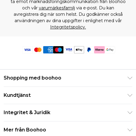
ta emot marknadsföringskommunikation från Boohoo
och vår
varumärkesfamilj
via e-post. Du kan
avregistrera dig när som helst. Du godkänner också
användningen av dina uppgifter i enlighet med vår
Integritetspolicy.
Shopping med boohoo
Klarna
Kundtjänst
Studentrabatt - Student Beans
Returnera din beställning
Studentrabatt - UNiDAYS
Integritet & Juridik
Vanliga frågor
Boohoo-appen
Integritetspolicy
Leveransinformation
Mer från Boohoo
Storleksguide
Allmänna villkor