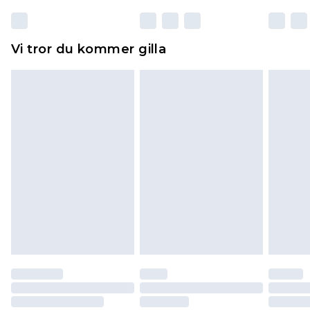
Dessutom måste skor provas inomhus.
Hemartiklar inklusive sängkläder, madrasser och
Vi tror du kommer gilla
toppers och kuddar måste vara oanvända och i
sin oöppnade originalförpackning. Detta
påverkar inte dina lagstadgade rättigheter.
Klicka
här
för att se vår fullständiga returpolicy.