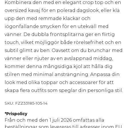
Kombinera den med en elegant crop top och en
oversized kavaj för en polerad dagslook, eller klä
upp den med remmade klackar och
iögonfallande smycken för en utekväll med
vänner. De dubbla frontsplitarna ger en flirtig
touch, vilket möjliggör både rörelsefrihet och en
subtil glimt av ben. Oavsett om du brunchar med
vänner eller njuter av en avslappnad middag,
kommer denna mångsidiga kjol att hålla dig
stilren med minimal ansträngning. Anpassa din
look med olika toppar och accessoarer för att
skapa flera outfits som speglar din personliga stil.
SKU:
FZZ33185-105-14
*
Prispolicy
Från och med den 1 juli 2026 omfattas alla
beställningar som levereras till adresser inom EU