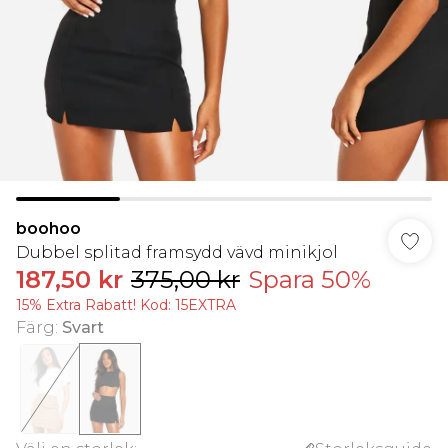
boohoo
Dubbel splitad framsydd vävd minikjol
187,50 kr
375,00 kr
Spara 50%
15% Extra Rabatt! Kod: 15EXTRA
Färg
:
Svart