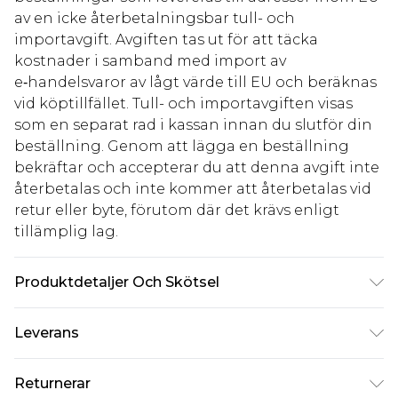
av en icke återbetalningsbar tull- och
importavgift. Avgiften tas ut för att täcka
kostnader i samband med import av
e‑handelsvaror av lågt värde till EU och beräknas
vid köptillfället. Tull- och importavgiften visas
som en separat rad i kassan innan du slutför din
beställning. Genom att lägga en beställning
bekräftar och accepterar du att denna avgift inte
återbetalas och inte kommer att återbetalas vid
retur eller byte, förutom där det krävs enligt
tillämplig lag.
Produktdetaljer Och Skötsel
Modellen bär UK Storlek 10. 100% Polyester.
Leverans
Standardleverans Sverige
kr80
Returnerar
5-7 arbetsdagar