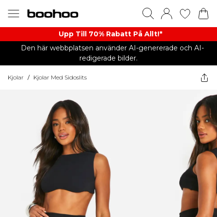
Upp Till 70% Rabatt På Allt!*
Den här webbplatsen använder AI-genererade och AI-
redigerade bilder.
Kjolar
/
Kjolar Med Sidoslits