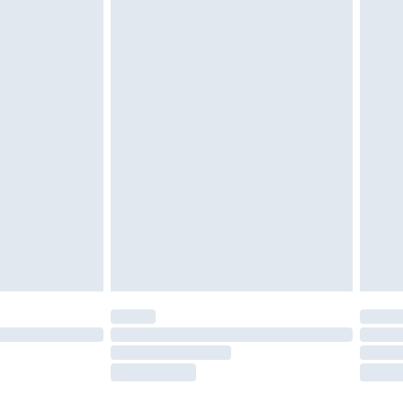
oanvända och otvättade med originaletiketterna
as inomhus. Hemartiklar inklusive sängkläder,
 måste vara oanvända och i sin oöppnade
r inte dina lagstadgade rättigheter.
a returpolicy.