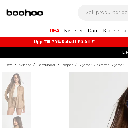
REA
Nyheter
Dam
Klänninga
Upp Till 70% Rabatt På Allt!*
De
Hem
/
Kvinnor
/
Damkläder
/
Toppar
/
Skjortor
/
Översta Skjortor