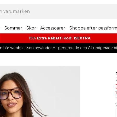
r
Sommar
Skor
Accessoarer
Shoppa efter passfor
15% Extra Rabatt! Kod: 15EXTRA
n här webbplatsen använder AI-genererade och AI-redigerade bil