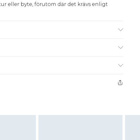
ur eller byte, förutom där det krävs enligt
 wash. Model wears size 10.
kr80
 har 21 dagar på dig att skicka tillbaka något
kr239
 återbetalningar för modemasker, kosmetika,
och badkläder eller underkläder om
 eller har brutits.
att returnera varan till ett fast belopp av
 det belopp som ska återbetalas till dig. Du
etalning minus kostnaden för 100KR för att