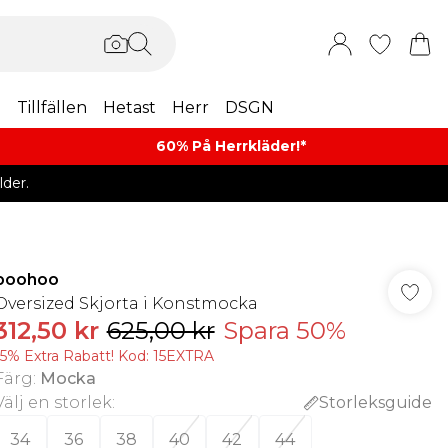
m
Tillfällen
Hetast
Herr
DSGN
60% På Herrkläder!*​
der.
boohoo
Oversized Skjorta i Konstmocka
312,50 kr
625,00 kr
Spara 50%
15% Extra Rabatt! Kod: 15EXTRA
Färg
:
Mocka
Välj en storlek
:
Storleksguide
34
36
38
40
42
44