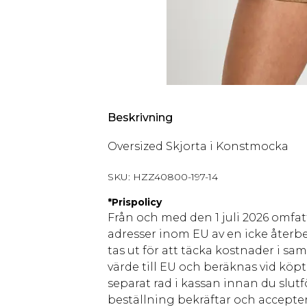
Beskrivning
Oversized Skjorta i Konstmocka
SKU:
HZZ40800-197-14
*
Prispolicy
Från och med den 1 juli 2026 omfatt
adresser inom EU av en icke återbe
tas ut för att täcka kostnader i s
värde till EU och beräknas vid köpti
separat rad i kassan innan du slut
beställning bekräftar och accepter