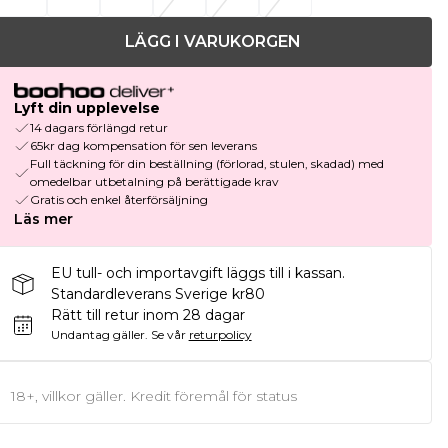
LÄGG I VARUKORGEN
Lyft din upplevelse
14 dagars förlängd retur
65kr dag kompensation för sen leverans
Full täckning för din beställning (förlorad, stulen, skadad) med
omedelbar utbetalning på berättigade krav
Gratis och enkel återförsäljning
Läs mer
EU tull- och importavgift läggs till i kassan.
Standardleverans Sverige kr80
Rätt till retur inom 28 dagar
Undantag gäller.
Se vår
returpolicy
18+, villkor gäller. Kredit föremål för status