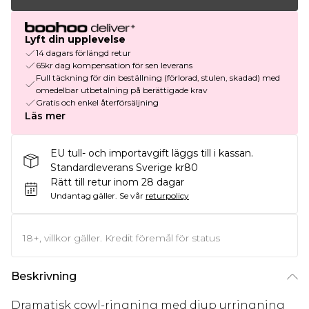
Lyft din upplevelse
14 dagars förlängd retur
65kr dag kompensation för sen leverans
Full täckning för din beställning (förlorad, stulen, skadad) med
omedelbar utbetalning på berättigade krav
Gratis och enkel återförsäljning
Läs mer
EU tull- och importavgift läggs till i kassan.
Standardleverans Sverige kr80
Rätt till retur inom 28 dagar
Undantag gäller.
Se vår
returpolicy
18+, villkor gäller. Kredit föremål för status
Beskrivning
Dramatisk cowl-ringning med djup urringning