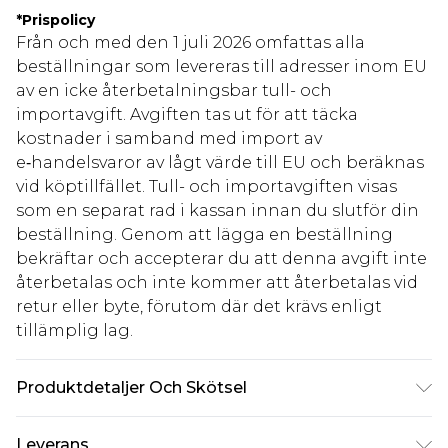
*
Prispolicy
Från och med den 1 juli 2026 omfattas alla
beställningar som levereras till adresser inom EU
av en icke återbetalningsbar tull- och
importavgift. Avgiften tas ut för att täcka
kostnader i samband med import av
e‑handelsvaror av lågt värde till EU och beräknas
vid köptillfället. Tull- och importavgiften visas
som en separat rad i kassan innan du slutför din
beställning. Genom att lägga en beställning
bekräftar och accepterar du att denna avgift inte
återbetalas och inte kommer att återbetalas vid
retur eller byte, förutom där det krävs enligt
tillämplig lag.
Produktdetaljer Och Skötsel
Bas: 5% elastan, 95% polyester. Maskintvätt.
Leverans