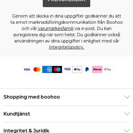
Genom att skicka in dina uppgifter godkänner du att
ta emot marknadsföringskommunikation från Boohoo
och vår
varumärkesfamilj
via e-post. Du kan
avregistrera dig när som helst. Du godkänner också
användningen av dina uppgifter i enlighet med vår
Integritetspolicy.
Shopping med boohoo
Klarna
Kundtjänst
Studentrabatt - Student Beans
Returnera din beställning
Studentrabatt - UNiDAYS
Integritet & Juridik