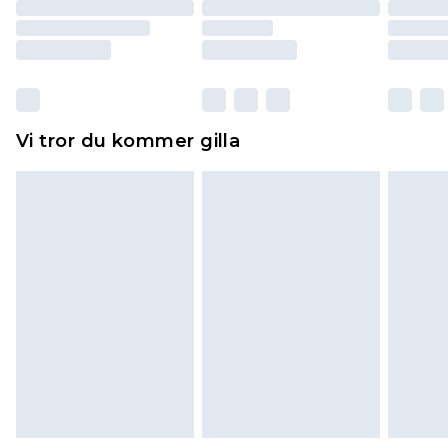
returnera varan.
Skor och/eller kläder måste vara oanvända och
otvättade med originaletiketterna påsatta.
Dessutom måste skor provas inomhus.
Hemartiklar inklusive sängkläder, madrasser och
Vi tror du kommer gilla
toppers och kuddar måste vara oanvända och i
sin oöppnade originalförpackning. Detta
påverkar inte dina lagstadgade rättigheter.
Klicka
här
för att se vår fullständiga returpolicy.