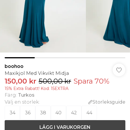
boohoo
Maxikjol Med Vikvikt Midja
150,00 kr
500,00 kr
Spara 70%
15% Extra Rabatt! Kod: 15EXTRA
Färg
:
Turkos
Välj en storlek
:
Storleksguide
34
36
38
40
42
44
LÄGG I VARUKORGEN