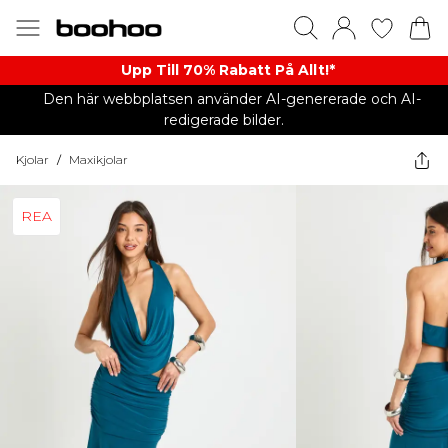
Upp Till 70% Rabatt På Allt!*
Den här webbplatsen använder AI-genererade och AI-
redigerade bilder.
Kjolar
/
Maxikjolar
REA