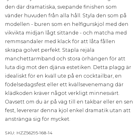
den där dramatiska, svepande finishen som
vänder huvuden från alla håll. Styla den som på
modellen - buren som en helfigurskjol med den
vikvikta midjan lågt sittande - och matcha med
remmsandaler med klack för att låta fållen
skrapa golvet perfekt. Stapla rejäla
manchettarmband och stora örhängen för att
luta dig mot den djärva estetiken. Detta plagg är
idealiskt för en kväll ute på en cocktailbar, en
födelsedagsfest eller ett kvällsevenemang där
klädkoden kräver något verkligt minnesvärt.
Oavsett om du är på väg till en takbar eller en sen
fest, levererar denna kjol enkel dramatik utan att
anstränga sig för mycket.
SKU:
HZZ56295-168-14