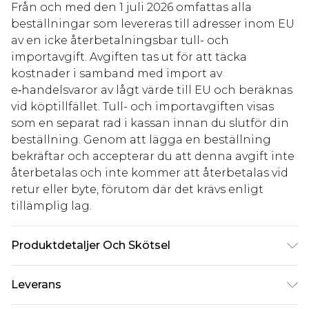
Från och med den 1 juli 2026 omfattas alla
beställningar som levereras till adresser inom EU
av en icke återbetalningsbar tull- och
importavgift. Avgiften tas ut för att täcka
kostnader i samband med import av
e‑handelsvaror av lågt värde till EU och beräknas
vid köptillfället. Tull- och importavgiften visas
som en separat rad i kassan innan du slutför din
beställning. Genom att lägga en beställning
bekräftar och accepterar du att denna avgift inte
återbetalas och inte kommer att återbetalas vid
retur eller byte, förutom där det krävs enligt
tillämplig lag.
Produktdetaljer Och Skötsel
Topp: 100% polyester. Maskintvätt. Modellen bär
Leverans
storlek 10.