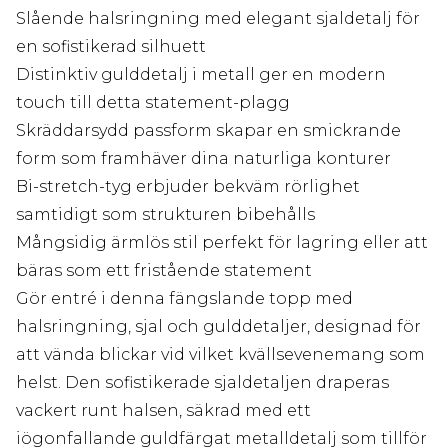
Slående halsringning med elegant sjaldetalj för
en sofistikerad silhuett
Distinktiv gulddetalj i metall ger en modern
touch till detta statement-plagg
Skräddarsydd passform skapar en smickrande
form som framhäver dina naturliga konturer
Bi-stretch-tyg erbjuder bekväm rörlighet
samtidigt som strukturen bibehålls
Mångsidig ärmlös stil perfekt för lagring eller att
bäras som ett fristående statement
Gör entré i denna fängslande topp med
halsringning, sjal och gulddetaljer, designad för
att vända blickar vid vilket kvällsevenemang som
helst. Den sofistikerade sjaldetaljen draperas
vackert runt halsen, säkrad med ett
iögonfallande guldfärgat metalldetalj som tillför