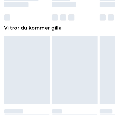
Skor och/eller kläder måste vara oanvända och
otvättade med originaletiketterna påsatta.
Dessutom måste skor provas inomhus.
Hemartiklar inklusive sängkläder, madrasser och
Vi tror du kommer gilla
toppers och kuddar måste vara oanvända och i
sin oöppnade originalförpackning. Detta
påverkar inte dina lagstadgade rättigheter.
Klicka
här
för att se vår fullständiga returpolicy.