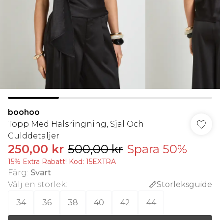
boohoo
Topp Med Halsringning, Sjal Och
Gulddetaljer
250,00 kr
500,00 kr
Spara 50%
15% Extra Rabatt! Kod: 15EXTRA
Färg
:
Svart
Välj en storlek
:
Storleksguide
34
36
38
40
42
44