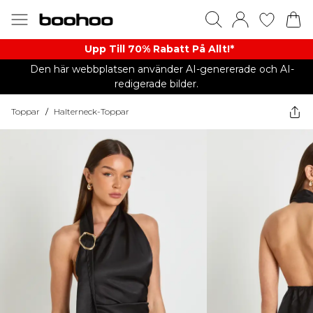
Upp Till 70% Rabatt På Allt!*
Den här webbplatsen använder AI-genererade och AI-
redigerade bilder.
Toppar
/
Halterneck-Toppar