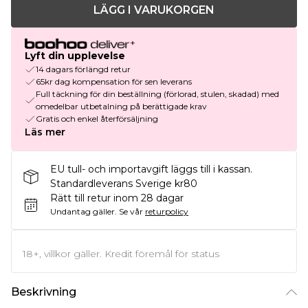
LÄGG I VARUKORGEN
Lyft din upplevelse
14 dagars förlängd retur
65kr dag kompensation för sen leverans
Full täckning för din beställning (förlorad, stulen, skadad) med
omedelbar utbetalning på berättigade krav
Gratis och enkel återförsäljning
Läs mer
EU tull- och importavgift läggs till i kassan.
Standardleverans Sverige kr80
Rätt till retur inom 28 dagar
Undantag gäller.
Se vår
returpolicy
18+, villkor gäller. Kredit föremål för status
Beskrivning