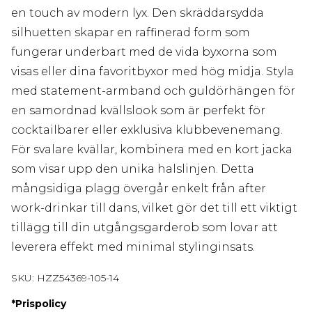
en touch av modern lyx. Den skräddarsydda
silhuetten skapar en raffinerad form som
fungerar underbart med de vida byxorna som
visas eller dina favoritbyxor med hög midja. Styla
med statement-armband och guldörhängen för
en samordnad kvällslook som är perfekt för
cocktailbarer eller exklusiva klubbevenemang.
För svalare kvällar, kombinera med en kort jacka
som visar upp den unika halslinjen. Detta
mångsidiga plagg övergår enkelt från after
work-drinkar till dans, vilket gör det till ett viktigt
tillägg till din utgångsgarderob som lovar att
leverera effekt med minimal stylinginsats.
SKU:
HZZ54369-105-14
*
Prispolicy