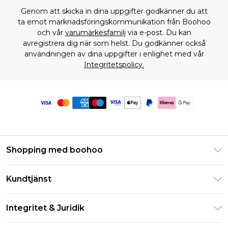
Genom att skicka in dina uppgifter godkänner du att
ta emot marknadsföringskommunikation från Boohoo
och vår
varumärkesfamilj
via e-post. Du kan
avregistrera dig när som helst. Du godkänner också
användningen av dina uppgifter i enlighet med vår
Integritetspolicy.
Shopping med boohoo
Klarna
Kundtjänst
Studentrabatt - Student Beans
Returnera din beställning
Studentrabatt - UNiDAYS
Integritet & Juridik
Vanliga frågor
Boohoo-appen