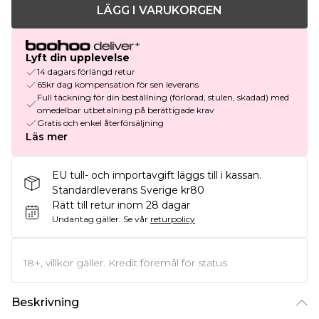
LÄGG I VARUKORGEN
Lyft din upplevelse
14 dagars förlängd retur
65kr dag kompensation för sen leverans
Full täckning för din beställning (förlorad, stulen, skadad) med
omedelbar utbetalning på berättigade krav
Gratis och enkel återförsäljning
Läs mer
EU tull- och importavgift läggs till i kassan.
Standardleverans Sverige kr80
Rätt till retur inom 28 dagar
Undantag gäller.
Se vår
returpolicy
18+, villkor gäller. Kredit föremål för status
Beskrivning