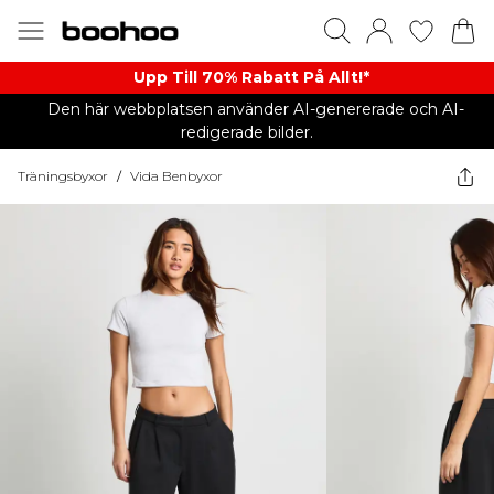
Upp Till 70% Rabatt På Allt!*
Den här webbplatsen använder AI-genererade och AI-
redigerade bilder.
Träningsbyxor
/
Vida Benbyxor