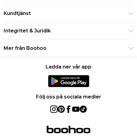
Klarna
Kundtjänst
Studentrabatt - Student Beans
Returnera din beställning
Studentrabatt - UNiDAYS
Integritet & Juridik
Vanliga frågor
Boohoo-appen
Integritetspolicy
Leveransinformation
Mer från Boohoo
Storleksguide
Allmänna villkor
Returnerar information
Karriärer på Boohoo
Om cookies
Kontakta oss
Ladda ner vår app
Modernt slaveri uttalande
Användarvillkor
Produkt
Följ oss på sociala medier