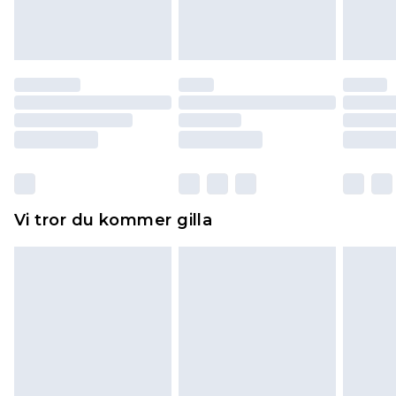
varan till ett fast belopp av 100KR, som kommer
att dras av från det belopp som ska återbetalas
till dig. Du kommer sedan att få en full
återbetalning minus kostnaden för 100KR för att
returnera varan.
Skor och/eller kläder måste vara oanvända och
otvättade med originaletiketterna påsatta.
Dessutom måste skor provas inomhus.
Hemartiklar inklusive sängkläder, madrasser och
Vi tror du kommer gilla
toppers och kuddar måste vara oanvända och i
sin oöppnade originalförpackning. Detta
påverkar inte dina lagstadgade rättigheter.
Klicka
här
för att se vår fullständiga returpolicy.