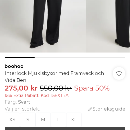
boohoo
Interlock Mjukisbyxor med Framveck och
Vida Ben
275,00 kr
550,00 kr
Spara 50%
15% Extra Rabatt! Kod: 15EXTRA
Färg
:
Svart
Välj en storlek
:
Storleksguide
XS
S
M
L
XL