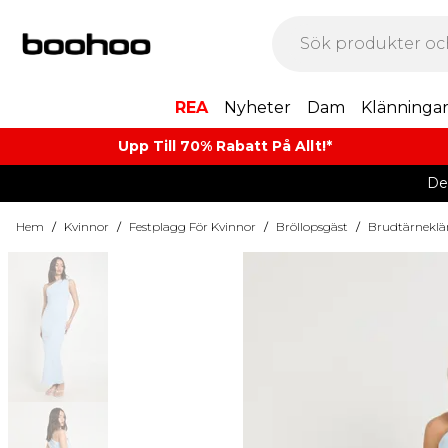
REA
Nyheter
Dam
Klänninga
Upp Till 70% Rabatt På Allt!*
De
Hem
/
Kvinnor
/
Festplagg För Kvinnor
/
Bröllopsgäst
/
Brudtärneklä