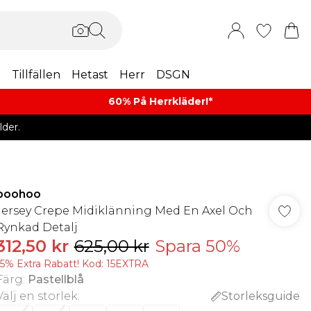
m
Tillfällen
Hetast
Herr
DSGN
60% På Herrkläder!*​
der.
boohoo
Jersey Crepe Midiklänning Med En Axel Och
Rynkad Detalj
312,50 kr
625,00 kr
Spara 50%
15% Extra Rabatt! Kod: 15EXTRA
Färg
:
Pastellblå
Välj en storlek
:
Storleksguide