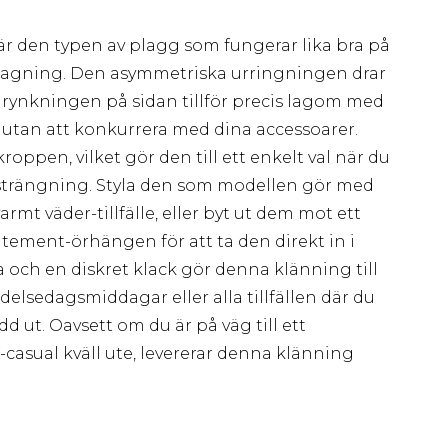
r den typen av plagg som fungerar lika bra på
tagning. Den asymmetriska urringningen drar
 rynkningen på sidan tillför precis lagom med
nt utan att konkurrera med dina accessoarer.
roppen, vilket gör den till ett enkelt val när du
nsträngning. Styla den som modellen gör med
rmt väder-tillfälle, eller byt ut dem mot ett
tement-örhängen för att ta den direkt in i
ka och en diskret klack gör denna klänning till
födelsedagsmiddagar eller alla tillfällen där du
d ut. Oavsett om du är på väg till ett
asual kväll ute, levererar denna klänning