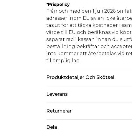
*
Prispolicy
Från och med den 1 juli 2026 omfatt
adresser inom EU av en icke återbe
tas ut för att täcka kostnader i s
värde till EU och beräknas vid köpti
separat rad i kassan innan du slut
beställning bekräftar och accepter
inte kommer att återbetalas vid ret
tillämplig lag.
Produktdetaljer Och Skötsel
Överdel: 95% Polyester, 5% Elastan 
Leverans
Standardleverans Sverige
Returnerar
5-7 arbetsdagar
Något som inte riktigt stämmer? Du
Dela
Expressleverans Sverige
från den dag du tar emot det.