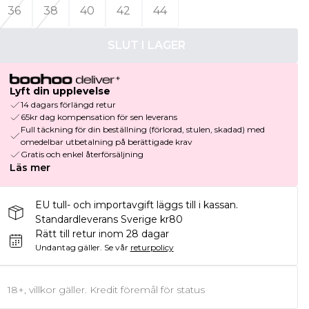
36
38
40
42
44
SLUT I LAGER
Lyft din upplevelse
14 dagars förlängd retur
65kr dag kompensation för sen leverans
Full täckning för din beställning (förlorad, stulen, skadad) med
omedelbar utbetalning på berättigade krav
Gratis och enkel återförsäljning
Läs mer
EU tull- och importavgift läggs till i kassan.
Standardleverans Sverige kr80
Rätt till retur inom 28 dagar
Undantag gäller.
Se vår
returpolicy
18+, villkor gäller. Kredit föremål för status