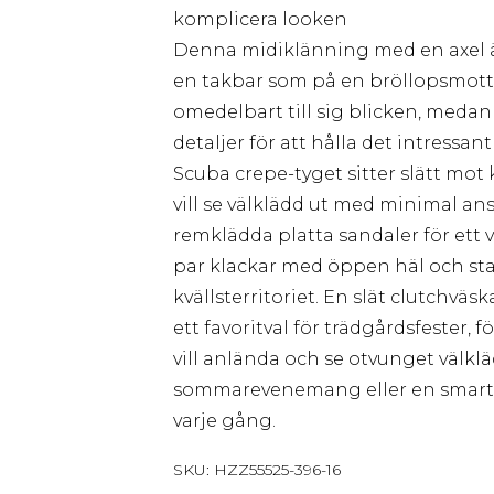
komplicera looken
Denna midiklänning med en axel ä
en takbar som på en bröllopsmot
omedelbart till sig blicken, medan
detaljer för att hålla det intressa
Scuba crepe-tyget sitter slätt mot k
vill se välklädd ut med minimal a
remklädda platta sandaler för ett va
par klackar med öppen häl och sta
kvällsterritoriet. En slät clutchväs
ett favoritval för trädgårdsfester, 
vill anlända och se otvunget välkläd
sommarevenemang eller en smart-c
varje gång.
SKU:
HZZ55525-396-16