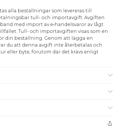
as alla beställningar som levereras till
talningsbar tull- och importavgift. Avgiften
amband med import av e‑handelsvaror av lågt
llfället. Tull- och importavgiften visas som en
för din beställning. Genom att lägga en
ar du att denna avgift inte återbetalas och
ur eller byte, förutom där det krävs enligt
Maskintvätt. Modellen bär storlek 10.
kr80
 har 21 dagar på dig att skicka tillbaka något
kr239