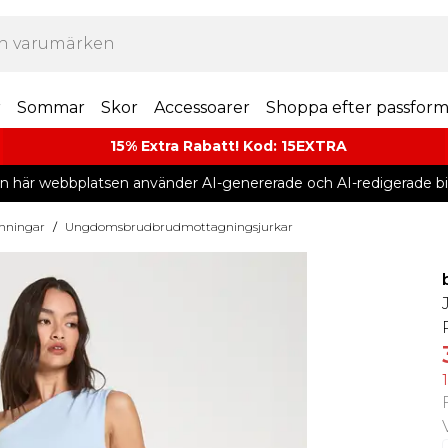
r
Sommar
Skor
Accessoarer
Shoppa efter passfor
15% Extra Rabatt! Kod: 15EXTRA
n här webbplatsen använder AI-genererade och AI-redigerade bil
nningar
/
Ungdomsbrudbrudmottagningsjurkar