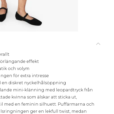
rallt
örlängande effekt
atik och volym
ingen för extra intresse
 en diskret nyckelhålsöppning
llande mini-klänning med leopardtryck från
ade kvinna som älskar att sticka ut,
il med en feminin silhuett. Puffärmarna och
lsringningen ger en lekfull twist, medan