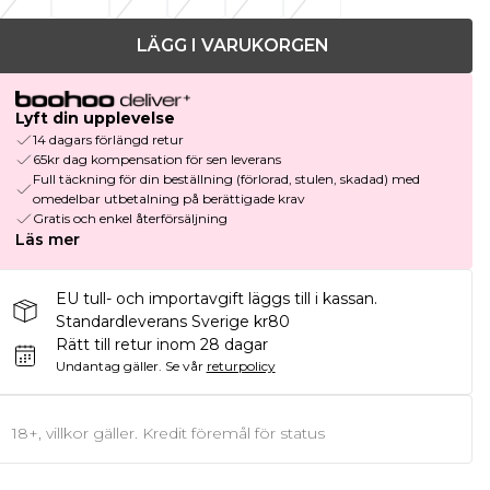
LÄGG I VARUKORGEN
Lyft din upplevelse
14 dagars förlängd retur
65kr dag kompensation för sen leverans
Full täckning för din beställning (förlorad, stulen, skadad) med
omedelbar utbetalning på berättigade krav
Gratis och enkel återförsäljning
Läs mer
EU tull- och importavgift läggs till i kassan.
Standardleverans Sverige kr80
Rätt till retur inom 28 dagar
Undantag gäller.
Se vår
returpolicy
18+, villkor gäller. Kredit föremål för status