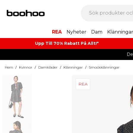
REA
Nyheter
Dam
Klänninga
Upp Till 70% Rabatt På Allt!*
De
Hem
/
Kvinnor
/
Damkläder
/
Klänningar
/
Smockklänningar
REA