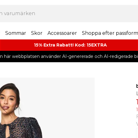
r
Sommar
Skor
Accessoarer
Shoppa efter passfor
15% Extra Rabatt! Kod: 15EXTRA
n här webbplatsen använder AI-genererade och AI-redigerade bil