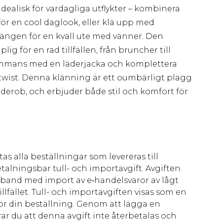
ealisk för vardagliga utflykter – kombinera
r en cool daglook, eller klä upp med
ängen för en kväll ute med vänner. Den
 för en rad tillfällen, från bruncher till
ammans med en läderjacka och komplettera
wist. Denna klänning är ett oumbärligt plagg
rderob, och erbjuder både stil och komfort för
as alla beställningar som levereras till
talningsbar tull- och importavgift. Avgiften
amband med import av e‑handelsvaror av lågt
llfället. Tull- och importavgiften visas som en
för din beställning. Genom att lägga en
ar du att denna avgift inte återbetalas och