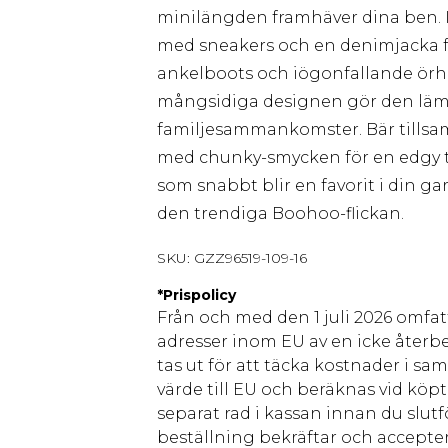
minilängden framhäver dina ben. Id
med sneakers och en denimjacka fö
ankelboots och iögonfallande örh
mångsidiga designen gör den lämplig
familjesammankomster. Bär tills
med chunky-smycken för en edgy t
som snabbt blir en favorit i din ga
den trendiga Boohoo-flickan.
SKU:
GZZ96519-109-16
*
Prispolicy
Från och med den 1 juli 2026 omfatt
adresser inom EU av en icke återbe
tas ut för att täcka kostnader i s
värde till EU och beräknas vid köpti
separat rad i kassan innan du slut
beställning bekräftar och accepter