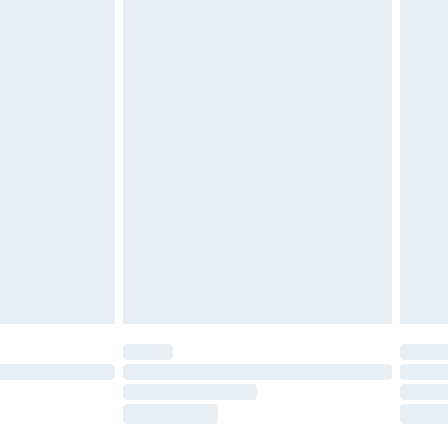
oanvända och otvättade med originaletiketterna
as inomhus. Hemartiklar inklusive sängkläder,
 måste vara oanvända och i sin oöppnade
r inte dina lagstadgade rättigheter.
a returpolicy.