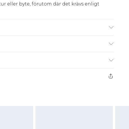
ur eller byte, förutom där det krävs enligt
ek 10, maskintvättbar
kr80
 har 21 dagar på dig att skicka tillbaka något
kr239
 återbetalningar för modemasker, kosmetika,
och badkläder eller underkläder om
 eller har brutits.
att returnera varan till ett fast belopp av
 det belopp som ska återbetalas till dig. Du
etalning minus kostnaden för 100KR för att