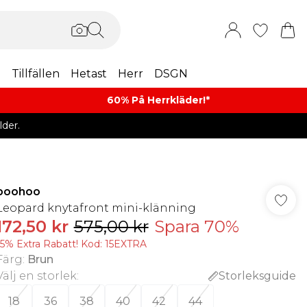
m
Tillfällen
Hetast
Herr
DSGN
60% På Herrkläder!*​
der.
boohoo
Leopard knytafront mini-klänning
172,50 kr
575,00 kr
Spara 70%
15% Extra Rabatt! Kod: 15EXTRA
Färg
:
Brun
Välj en storlek
:
Storleksguide
18
36
38
40
42
44