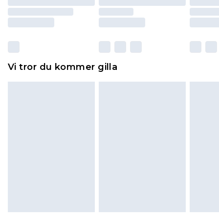
returnera varan.
Skor och/eller kläder måste vara oanvända och
otvättade med originaletiketterna påsatta.
Dessutom måste skor provas inomhus.
Hemartiklar inklusive sängkläder, madrasser och
Vi tror du kommer gilla
toppers och kuddar måste vara oanvända och i
sin oöppnade originalförpackning. Detta
påverkar inte dina lagstadgade rättigheter.
Klicka
här
för att se vår fullständiga returpolicy.