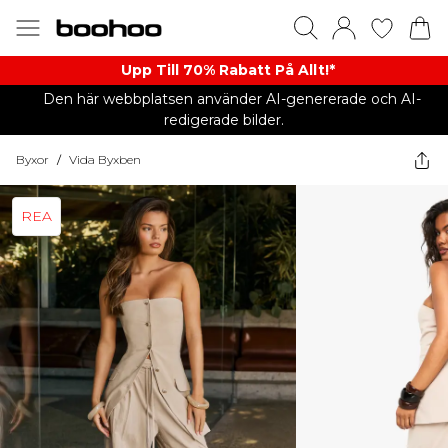
Upp Till 70% Rabatt På Allt!*
Den här webbplatsen använder AI-genererade och AI-
redigerade bilder.
Byxor
/
Vida Byxben
REA