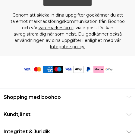
Genom att skicka in dina uppgifter godkänner du att
ta emot marknadsföringskommunikation från Boohoo
och vår
varumärkesfamilj
via e-post. Du kan
avregistrera dig när som helst. Du godkänner också
användningen av dina uppgifter i enlighet med vår
Integritetspolicy.
Shopping med boohoo
Klarna
Kundtjänst
Studentrabatt - Student Beans
Returnera din beställning
Studentrabatt - UNiDAYS
Integritet & Juridik