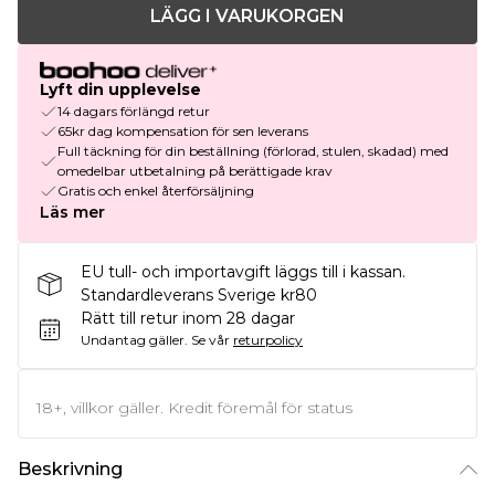
LÄGG I VARUKORGEN
Lyft din upplevelse
14 dagars förlängd retur
65kr dag kompensation för sen leverans
Full täckning för din beställning (förlorad, stulen, skadad) med
omedelbar utbetalning på berättigade krav
Gratis och enkel återförsäljning
Läs mer
EU tull- och importavgift läggs till i kassan.
Standardleverans Sverige kr80
Rätt till retur inom 28 dagar
Undantag gäller.
Se vår
returpolicy
18+, villkor gäller. Kredit föremål för status
Beskrivning