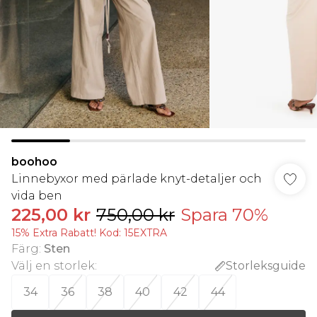
boohoo
Linnebyxor med pärlade knyt-detaljer och
vida ben
225,00 kr
750,00 kr
Spara 70%
15% Extra Rabatt! Kod: 15EXTRA
Färg
:
Sten
Välj en storlek
:
Storleksguide
34
36
38
40
42
44