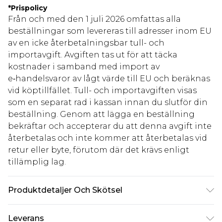
*
Prispolicy
Från och med den 1 juli 2026 omfattas alla
beställningar som levereras till adresser inom EU
av en icke återbetalningsbar tull- och
importavgift. Avgiften tas ut för att täcka
kostnader i samband med import av
e‑handelsvaror av lågt värde till EU och beräknas
vid köptillfället. Tull- och importavgiften visas
som en separat rad i kassan innan du slutför din
beställning. Genom att lägga en beställning
bekräftar och accepterar du att denna avgift inte
återbetalas och inte kommer att återbetalas vid
retur eller byte, förutom där det krävs enligt
tillämplig lag.
Produktdetaljer Och Skötsel
100% bomull. Tvätta med liknande färger. Modell
Leverans