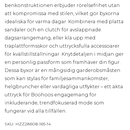
benkonstruktionen erbjuder rörelsefrihet utan
att kompromissa med stilen, vilket gör byxorna
idealiska för varma dagar. Kombinera med platta
sandaler och en clutch för avslappnade
dagsarrangemang, eller klä upp med
träplattformsskor och uttrycksfulla accessoarer
för kvällstillställningar. Knytdetaljen i midjan ger
en personlig passform som framhäver din figur.
Dessa byxor är en mångsidig garderobsmåsten
som kan stylas för familjesammankomster,
helgbruncher eller vardagliga utflykter – ett äkta
uttryck för Boohoos engagemang för
inkluderande, trendfokuserad mode som
fungerar vid alla tillfällen.
SKU:
HZZ28608-165-14